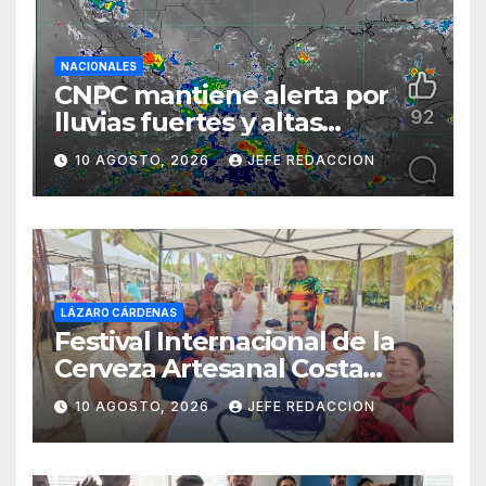
NACIONALES
CNPC mantiene alerta por
lluvias fuertes y altas
temperaturas en varios
10 AGOSTO, 2026
JEFE REDACCION
estados del país
LÁZARO CÁRDENAS
Festival Internacional de la
Cerveza Artesanal Costa
Michoacán 2026 Cerro su 19ª
10 AGOSTO, 2026
JEFE REDACCION
Edición