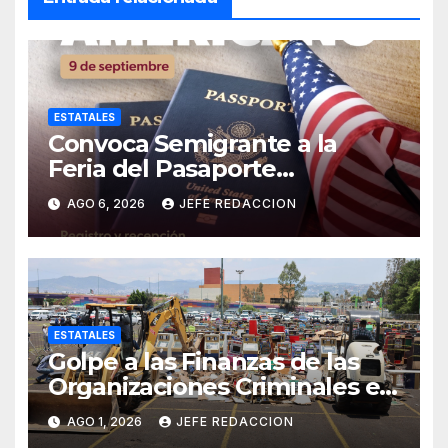
ESTATALES
Convoca Semigrante a la
Feria del Pasaporte
Estadounidense 2026
AGO 6, 2026
JEFE REDACCION
ESTATALES
Golpe a las Finanzas de las
Organizaciones Criminales en
Operativos
AGO 1, 2026
JEFE REDACCION
Interinstitucionales