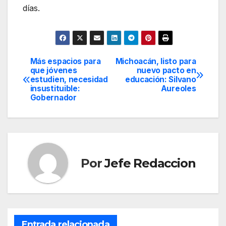
días.
Más espacios para
Michoacán, listo para
Navegación
que jóvenes
nuevo pacto en
estudien, necesidad
educación: Silvano
de
insustituible:
Aureoles
Gobernador
entradas
Por
Jefe Redaccion
Entrada relacionada