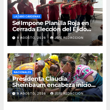
LÁZARO CÁRDENAS
Se Impone Planilla Roja en
Cerrada Elección del Ejido
Melchor Ocampo en Lázaro
9 AGOSTO, 2026
JEFE REDACCION
Cárdenas
NACIONALES
Presidenta Claudia
Sheinbaum encabeza inicio
de la Jornada Nacional de
9 AGOSTO, 2026
JEFE REDACCION
Reforestación 2026