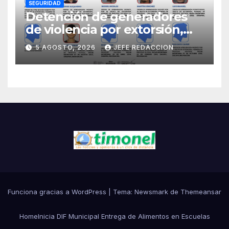
SEGURIDAD
Detención de generadores
de violencia por extorsión,
pilar de la estrategia estatal:
5 AGOSTO, 2026
JEFE REDACCION
SSP
Funciona gracias a WordPress
|
Tema:
Newsmark
de
Themeansar
Home
Inicia DIF Municipal Entrega de Alimentos en Escuelas