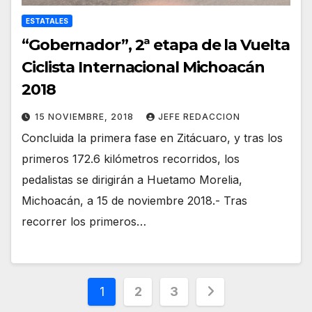
ESTATALES
“Gobernador”, 2ª etapa de la Vuelta
Ciclista Internacional Michoacán
2018
15 NOVIEMBRE, 2018
JEFE REDACCION
Concluida la primera fase en Zitácuaro, y tras los
primeros 172.6 kilómetros recorridos, los
pedalistas se dirigirán a Huetamo Morelia,
Michoacán, a 15 de noviembre 2018.- Tras
recorrer los primeros…
Paginación
1
2
3