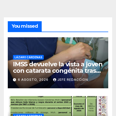
You missed
LÁZARO CÁRDENAS
IMSS devuelve la vista a joven
con catarata congénita tras
23 años de limitación visual
6 AGOSTO, 2026
JEFE REDACCION