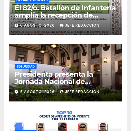
LÁZARO CÁRDENAS
El 82/o. Batallón de Infantería
amplía la recepción de
documentos para obtener La
6 AGOSTO, 2026
JEFE REDACCION
Catilla del Servicio Militar
Nacional
SEGURIDAD
Presidenta presenta la
Jornada Nacional de
Reforestación 2026; se
5 AGOSTO, 2026
JEFE REDACCION
realizará el 9 de agosto y se
plantarán 6.6 millones de
árboles y plantas