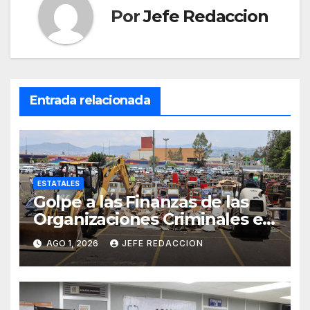
Por
Jefe Redaccion
Entrada relacionada
ESTATALES
Golpe a las Finanzas de las
Organizaciones Criminales en
Operativos
AGO 1, 2026
JEFE REDACCION
Interinstitucionales