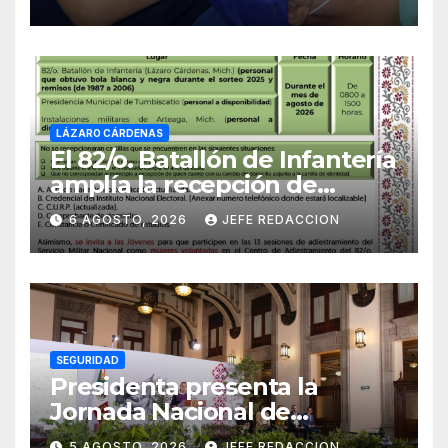
LÁZARO CÁRDENAS
El 82/o. Batallón de Infantería
amplía la recepción de
documentos para obtener La
6 AGOSTO, 2026
JEFE REDACCION
Catilla del Servicio Militar
Nacional
SEGURIDAD
Presidenta presenta la
Jornada Nacional de
Reforestación 2026; se
5 AGOSTO, 2026
JEFE REDACCION