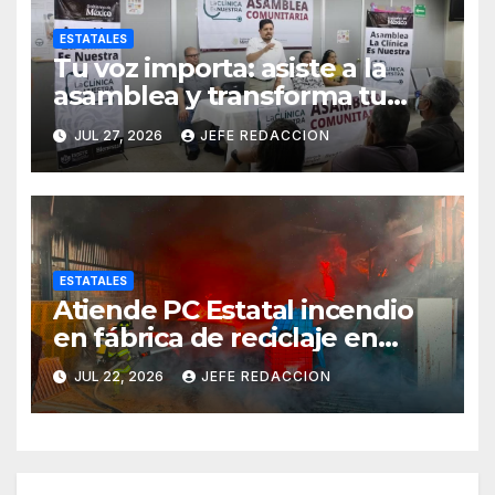
ESTATALES
Tu voz importa: asiste a la
asamblea y transforma tu
clínica del IMSS-Bienestar
JUL 27, 2026
JEFE REDACCION
ESTATALES
Atiende PC Estatal incendio
en fábrica de reciclaje en
Morelia
JUL 22, 2026
JEFE REDACCION