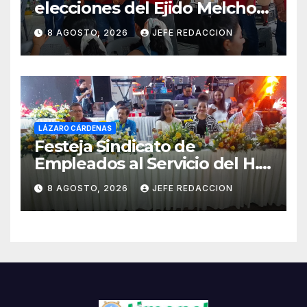
elecciones del Ejido Melchor
Ocampo en Lázaro Cárdenas
8 AGOSTO, 2026
JEFE REDACCION
el domingo
LÁZARO CÁRDENAS
Festeja Sindicato de
Empleados al Servicio del H.
Ayuntamiento de LZC Día del
8 AGOSTO, 2026
JEFE REDACCION
Empleado Municipal