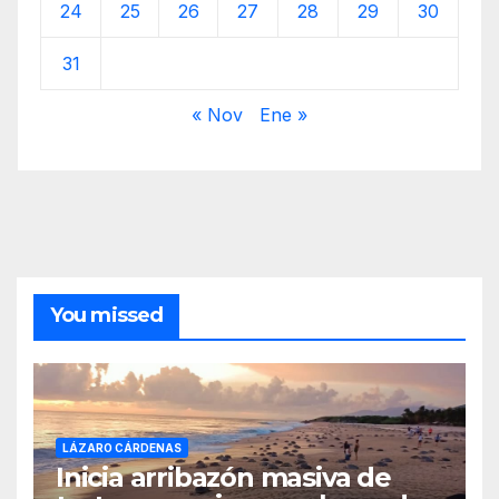
24
25
26
27
28
29
30
31
« Nov
Ene »
You missed
LÁZARO CÁRDENAS
Inicia arribazón masiva de