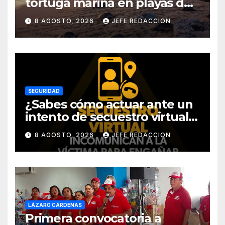
tortuga marina en playas de
Michoacán
8 AGOSTO, 2026
JEFE REDACCION
SEGURIDAD
¿Sabes cómo actuar ante un
intento de secuestro virtual?
La SSP te guía para evitarlo
8 AGOSTO, 2026
JEFE REDACCION
LÁZARO CÁRDENAS
Primera convocatoria a