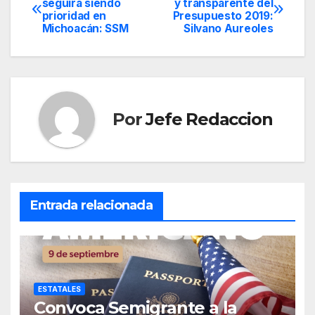
seguirá siendo
y transparente del
prioridad en
Presupuesto 2019:
de
Michoacán: SSM
Silvano Aureoles
entradas
Por
Jefe Redaccion
Entrada relacionada
ESTATALES
Convoca Semigrante a la