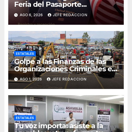
Feria del Pasaporte
Estadounidense 2026
AGO 6, 2026
JEFE REDACCION
ESTATALES
Golpe a las Finanzas de las
Organizaciones Criminales en
Operativos
AGO 1, 2026
JEFE REDACCION
Interinstitucionales
ESTATALES
Tu voz importa: asiste a la