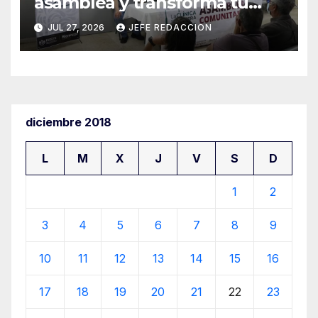
asamblea y transforma tu
clínica del IMSS-Bienestar
JUL 27, 2026
JEFE REDACCION
diciembre 2018
L
M
X
J
V
S
D
1
2
3
4
5
6
7
8
9
10
11
12
13
14
15
16
17
18
19
20
21
22
23