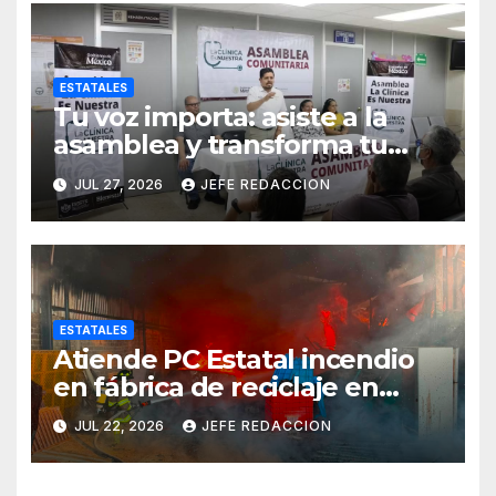
ESTATALES
Tu voz importa: asiste a la
asamblea y transforma tu
clínica del IMSS-Bienestar
JUL 27, 2026
JEFE REDACCION
ESTATALES
Atiende PC Estatal incendio
en fábrica de reciclaje en
Morelia
JUL 22, 2026
JEFE REDACCION