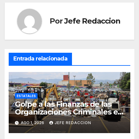
Por
Jefe Redaccion
Entrada relacionada
ESTATALES
Golpe a las Finanzas de las
Organizaciones Criminales en
Operativos
AGO 1, 2026
JEFE REDACCION
Interinstitucionales