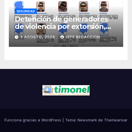
SEGURIDAD
Detención de generadores
de violencia por extorsión,
pilar de la estrategia estatal:
5 AGOSTO, 2026
JEFE REDACCION
SSP
Funciona gracias a WordPress
|
Tema:
Newsmark
de
Themeansar