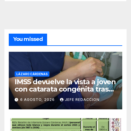
You missed
LÁZARO CÁRDENAS
IMSS devuelve la vista a joven
con catarata congénita tras
23 años de limitación visual
6 AGOSTO, 2026
JEFE REDACCION