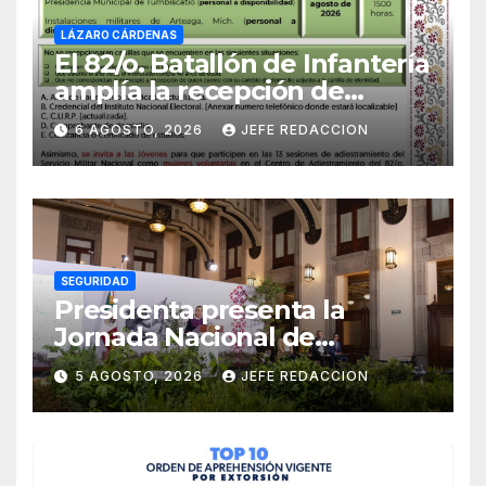
LÁZARO CÁRDENAS
El 82/o. Batallón de Infantería
amplía la recepción de
documentos para obtener La
6 AGOSTO, 2026
JEFE REDACCION
Catilla del Servicio Militar
Nacional
SEGURIDAD
Presidenta presenta la
Jornada Nacional de
Reforestación 2026; se
5 AGOSTO, 2026
JEFE REDACCION
realizará el 9 de agosto y se
plantarán 6.6 millones de
árboles y plantas