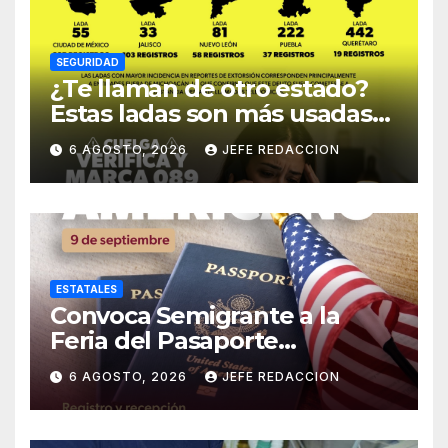
SEGURIDAD
¿Te llaman de otro estado?
Estas ladas son más usadas
para extorsionar en
6 AGOSTO, 2026
JEFE REDACCION
Michoacán
ESTATALES
Convoca Semigrante a la
Feria del Pasaporte
Estadounidense 2026
6 AGOSTO, 2026
JEFE REDACCION