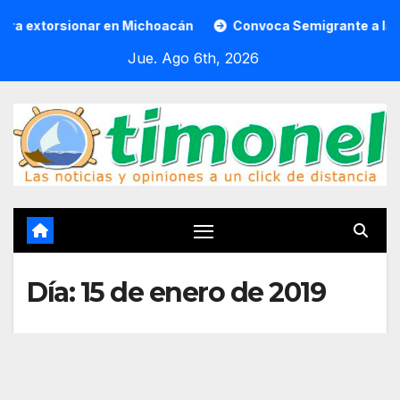
Saltar
torsionar en Michoacán
Convoca Semigrante a la Feria d
al
Jue. Ago 6th, 2026
contenido
Día:
15 de enero de 2019