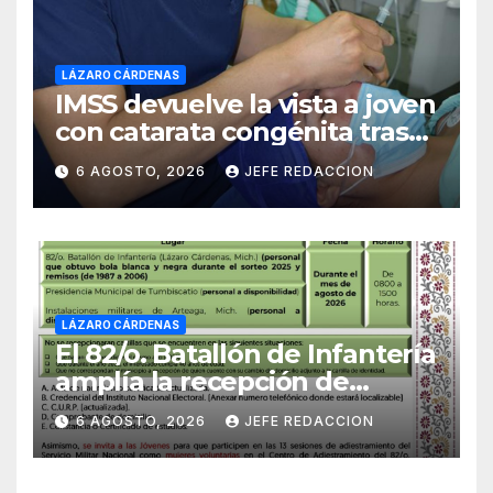
LÁZARO CÁRDENAS
IMSS devuelve la vista a joven
con catarata congénita tras
23 años de limitación visual
6 AGOSTO, 2026
JEFE REDACCION
LÁZARO CÁRDENAS
El 82/o. Batallón de Infantería
amplía la recepción de
documentos para obtener La
6 AGOSTO, 2026
JEFE REDACCION
Catilla del Servicio Militar
Nacional