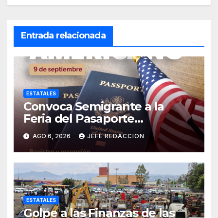
Entrada relacionada
ESTATALES
Convoca Semigrante a la
Feria del Pasaporte
Estadounidense 2026
AGO 6, 2026
JEFE REDACCION
ESTATALES
Golpe a las Finanzas de las