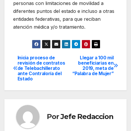
personas con limitaciones de movilidad a
diferentes puntos del estado e incluso a otras
entidades federativas, para que reciban
atención médica y/o tratamiento.
Inicia proceso de
Llegar a 100 mil
Navegación
revisión de contratos
beneficiarias en
de Telebachillerato
2019, meta de
de
ante Contraloría del
“Palabra de Mujer”
Estado
entradas
Por
Jefe Redaccion