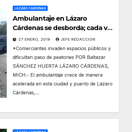
LÁZARO CÁRDENAS
Ambulantaje en Lázaro
Cárdenas se desborda; cada vez
más operan fuera de la ley
27 ENERO, 2019
JEFE REDACCION
*Comerciantes invaden espacios públicos y
dificultan paso de peatones POR Baltazar
SÁNCHEZ HUERTA LÁZARO CÁRDENAS,
MICH.- El ambulantaje crece de manera
acelerada en esta ciudad y puerto de Lázaro
Cárdenas,…