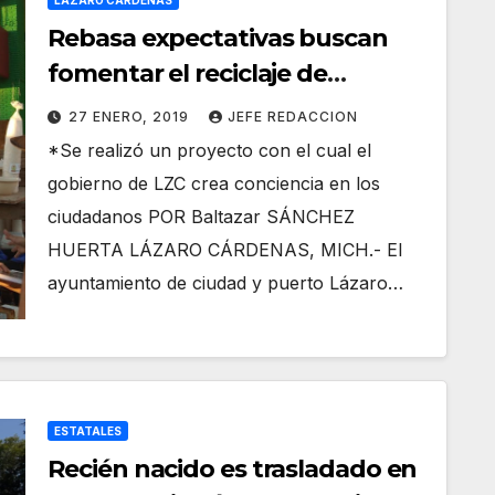
LÁZARO CÁRDENAS
Rebasa expectativas buscan
fomentar el reciclaje de
residuos con programas
27 ENERO, 2019
JEFE REDACCION
“Reciclatón”
*Se realizó un proyecto con el cual el
gobierno de LZC crea conciencia en los
ciudadanos POR Baltazar SÁNCHEZ
HUERTA LÁZARO CÁRDENAS, MICH.- El
ayuntamiento de ciudad y puerto Lázaro…
ESTATALES
Recién nacido es trasladado en