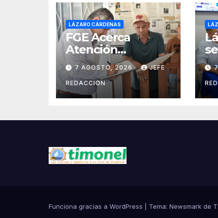
LÁZARO CÁRDENAS
LÁ
FGE Acerca
Lá
Atención
se
Especializada a
Re
7 AGOSTO, 2026
JEFE
Víctimas y
In
Ciudadanía de
la
REDACCION
RE
Coalcomán
d
2
Funciona gracias a WordPress
|
Tema:
Newsmark
de
T