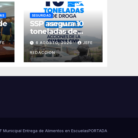
AS
SEGURIDAD
de
SSP asegura 10
toneladas de
a
droga en 8 meses
FE
6 AGOSTO, 2026
JEFE
REDACCION
es
s
DIF Municipal Entrega de Alimentos en Escuelas
PORTADA