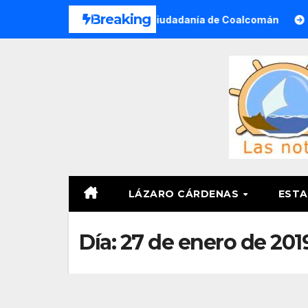
Saltar
Breaking
alizada a Víctimas y Ciudadanía de Coalcomán
Lázaro C
al
contenido
LÁZARO CÁRDENAS
ESTA
Día:
27 de enero de 201