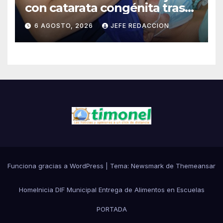
con catarata congénita tras
23 años de limitación visual
6 AGOSTO, 2026
JEFE REDACCION
Funciona gracias a WordPress
|
Tema:
Newsmark
de
Themeansar
Home
Inicia DIF Municipal Entrega de Alimentos en Escuelas
PORTADA