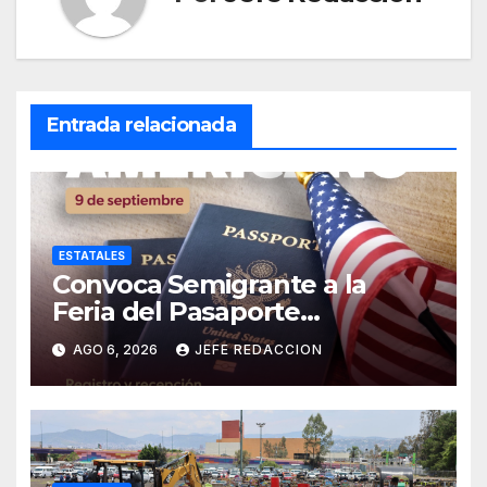
Entrada relacionada
ESTATALES
Convoca Semigrante a la
Feria del Pasaporte
Estadounidense 2026
AGO 6, 2026
JEFE REDACCION