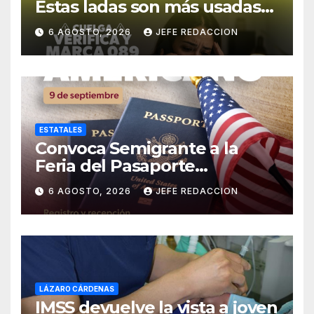
Estas ladas son más usadas
para extorsionar en
6 AGOSTO, 2026
JEFE REDACCION
Michoacán
ESTATALES
Convoca Semigrante a la
Feria del Pasaporte
Estadounidense 2026
6 AGOSTO, 2026
JEFE REDACCION
LÁZARO CÁRDENAS
IMSS devuelve la vista a joven