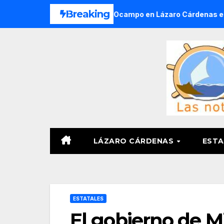
Saltar
Breaking
es del Ejido Melchor Ocampo en Lázaro Cárdenas el domingo
al
contenido
LÁZARO CÁRDENAS
ESTA
ESTATALES
El gobierno de M