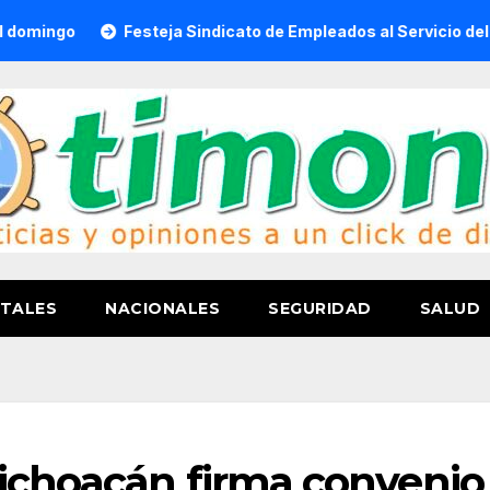
Festeja Sindicato de Empleados al Servicio del H. Ayuntam
TALES
NACIONALES
SEGURIDAD
SALUD
ichoacán firma convenio