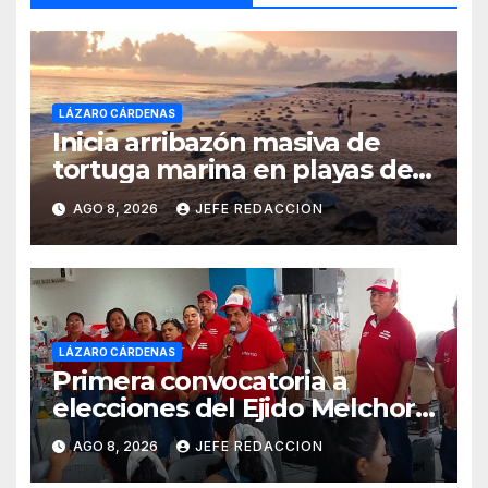
LÁZARO CÁRDENAS
Inicia arribazón masiva de
tortuga marina en playas de
Michoacán
AGO 8, 2026
JEFE REDACCION
LÁZARO CÁRDENAS
Primera convocatoria a
elecciones del Ejido Melchor
Ocampo en Lázaro Cárdenas
AGO 8, 2026
JEFE REDACCION
el domingo