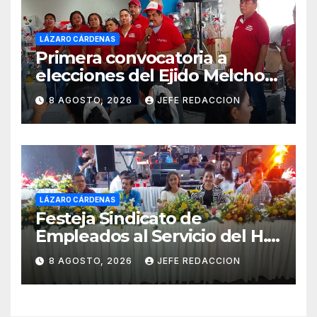
LÁZARO CÁRDENAS
Primera convocatoria a
elecciones del Ejido Melchor
Ocampo en Lázaro Cárdenas
8 AGOSTO, 2026
JEFE REDACCION
el domingo
LÁZARO CÁRDENAS
Festeja Sindicato de
Empleados al Servicio del H.
Ayuntamiento de LZC Día del
8 AGOSTO, 2026
JEFE REDACCION
Empleado Municipal