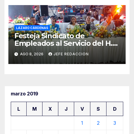
LÁZARO CÁRDENAS
Festeja Sindicato de
Empleados al Servicio del H.
Ayuntamiento de LZC Día del
AGO 8, 2026
JEFE REDACCION
Empleado Municipal
marzo 2019
L
M
X
J
V
S
D
1
2
3