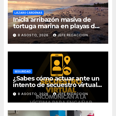
LÁZARO CÁRDENAS
Inicia arribazón masiva de
tortuga marina en playas de
Michoacán
8 AGOSTO, 2026
JEFE REDACCION
SEGURIDAD
¿Sabes cómo actuar ante un
intento de secuestro virtual?
La SSP te guía para evitarlo
8 AGOSTO, 2026
JEFE REDACCION