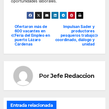
oportunidades laborales.
Ofertaron más de
Impulsan Sader y
Navegación
600 vacantes en
productores
Feria del Empleo en
pesqueros trabajo
de
puerto Lázaro
coordinado, diálogo y
Cárdenas
unidad
entradas
Por
Jefe Redaccion
Entrada relacionada