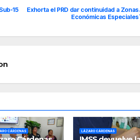
 Sub-15
Exhorta el PRD dar continuidad a Zonas
Económicas Especiales
on
ARO CÁRDENAS
LÁZARO CÁRDENAS
zaro Cárdenas
IMSS devuelve l