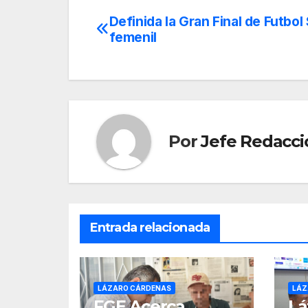
Definida la Gran Final de Futbol
Navegación
femenil
de
entradas
Por
Jefe Redacci
Entrada relacionada
LÁZARO CÁRDENAS
LÁZ
FGE Acerca
Lá