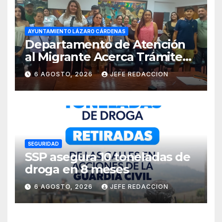
AYUNTAMIENTO LÁZARO CÁRDENAS
Departamento de Atención
al Migrante Acerca Trámite
de Pasaportes
6 AGOSTO, 2026
JEFE REDACCION
Estadounidenses a
Residentes de Lázaro
Cárdenas
SEGURIDAD
SSP asegura 10 toneladas de
droga en 8 meses
6 AGOSTO, 2026
JEFE REDACCION