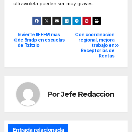
ultravioleta pueden ser muy graves.
Invierte IIFEEM más
Con coordinación
Navegación
de 5mdp en escuelas
regional, mejora
de Tzitzio
trabajo en
de
Receptorías de
Rentas
entradas
Por
Jefe Redaccion
Entrada relacionada