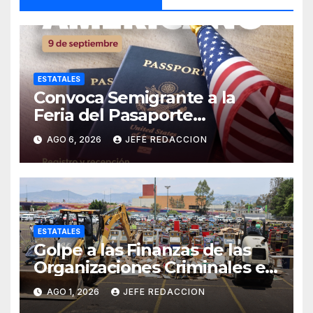
ESTATALES
Convoca Semigrante a la
Feria del Pasaporte
Estadounidense 2026
AGO 6, 2026
JEFE REDACCION
ESTATALES
Golpe a las Finanzas de las
Organizaciones Criminales en
Operativos
AGO 1, 2026
JEFE REDACCION
Interinstitucionales