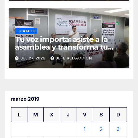
ESTATALES
Tu voz importa: asiste a la
asamblea y transforma tu
clínica del IMSS-Bienestar
JUL 27, 2026
JEFE REDACCION
marzo 2019
L
M
X
J
V
S
D
1
2
3