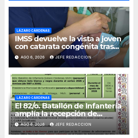
LÁZARO CÁRDENAS
IMSS devuelve la vista a joven
con catarata congénita tras
23 años de limitación visual
AGO 6, 2026
JEFE REDACCION
LÁZARO CÁRDENAS
El 82/o. Batallón de Infantería
amplía la recepción de
documentos para obtener La
AGO 6, 2026
JEFE REDACCION
Catilla del Servicio Militar
Nacional