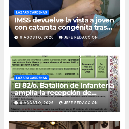
LÁZARO CÁRDENAS
IMSS devuelve la vista a joven
con catarata congénita tras
23 años de limitación visual
6 AGOSTO, 2026
JEFE REDACCION
LÁZARO CÁRDENAS
El 82/o. Batallón de Infantería
amplía la recepción de
documentos para obtener La
6 AGOSTO, 2026
JEFE REDACCION
Catilla del Servicio Militar
Nacional