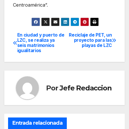
Centroamérica”.
En ciudad y puerto de
Reciclaje de PET, un
Navegación
LZC, se realiza ya
proyecto para las
seis matrimonios
playas de LZC
de
igualitarios
entradas
Por
Jefe Redaccion
Entrada relacionada