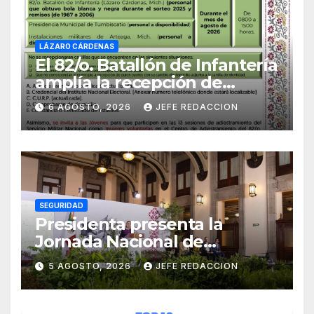
LÁZARO CÁRDENAS
El 82/o. Batallón de Infantería
amplía la recepción de
documentos para obtener La
6 AGOSTO, 2026
JEFE REDACCION
Catilla del Servicio Militar
Nacional
SEGURIDAD
Presidenta presenta la
Jornada Nacional de
Reforestación 2026; se
5 AGOSTO, 2026
JEFE REDACCION
realizará el 9 de agosto y se
plantarán 6.6 millones de
árboles y plantas