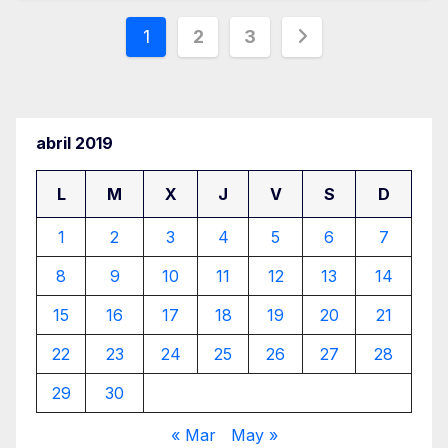
Paginación
1
2
3
de
entradas
abril 2019
L
M
X
J
V
S
D
1
2
3
4
5
6
7
8
9
10
11
12
13
14
15
16
17
18
19
20
21
22
23
24
25
26
27
28
29
30
« Mar
May »