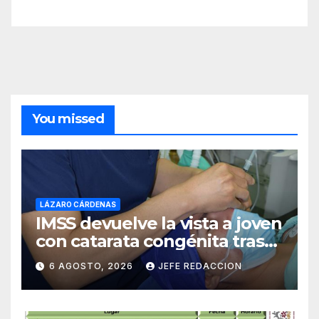
You missed
LÁZARO CÁRDENAS
IMSS devuelve la vista a joven
con catarata congénita tras
23 años de limitación visual
6 AGOSTO, 2026
JEFE REDACCION