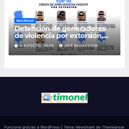
SEGURIDAD
Detención de generadores
de violencia por extorsión,
pilar de la estrategia estatal:
5 AGOSTO, 2026
JEFE REDACCION
SSP
Funciona gracias a WordPress
|
Tema:
Newsmark
de
Themeansar