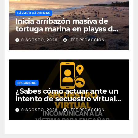
LÁZARO CÁRDENAS
Inicia arribazón masiva de
tortuga marina en playas de
Michoacán
8 AGOSTO, 2026
JEFE REDACCION
SEGURIDAD
¿Sabes cómo actuar ante un
intento de secuestro virtual?
La SSP te guía para evitarlo
8 AGOSTO, 2026
JEFE REDACCION