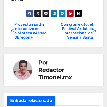
Proyectan jardín
Con gran éxito, el
Navegación
interactivo en
Festival Artístico
biblioteca «Álvaro
Internacional de
de
Obregón»
Semana Santa
entradas
Por
Redactor
Timonel.mx
Entrada relacionada