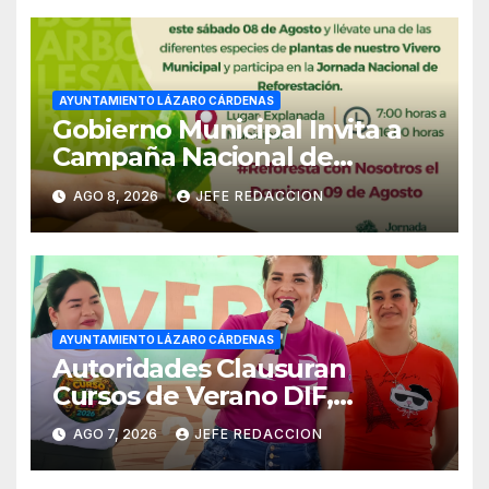
AYUNTAMIENTO LÁZARO CÁRDENAS
Gobierno Municipal Invita a
Campaña Nacional de
Reforestación
AGO 8, 2026
JEFE REDACCION
AYUNTAMIENTO LÁZARO CÁRDENAS
Autoridades Clausuran
Cursos de Verano DIF,
Seguridad Pública y Casa de
AGO 7, 2026
JEFE REDACCION
Cultura 2026