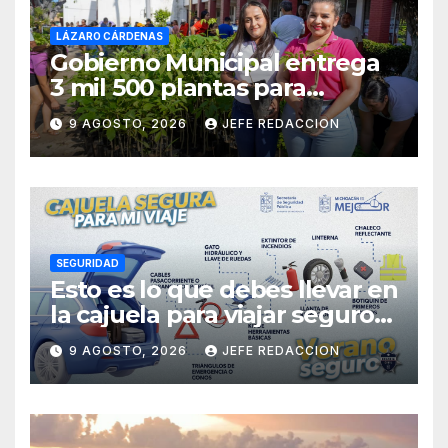
LÁZARO CÁRDENAS
Gobierno Municipal entrega
3 mil 500 plantas para
sumarse a la Jornada
9 AGOSTO, 2026
JEFE REDACCION
Nacional de Reforestación
SEGURIDAD
Esto es lo que debes llevar en
la cajuela para viajar seguro
por carretera
9 AGOSTO, 2026
JEFE REDACCION