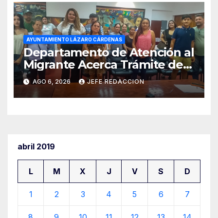
AYUNTAMIENTO LÁZARO CÁRDENAS
Departamento de Atención al
Migrante Acerca Trámite de
Pasaportes Estadounidenses
AGO 6, 2026
JEFE REDACCION
a Residentes de Lázaro
Cárdenas
abril 2019
L
M
X
J
V
S
D
1
2
3
4
5
6
7
8
9
10
11
12
13
14