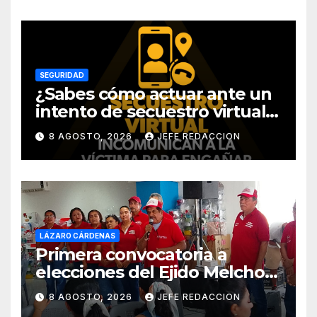
SEGURIDAD
¿Sabes cómo actuar ante un
intento de secuestro virtual?
La SSP te guía para evitarlo
8 AGOSTO, 2026
JEFE REDACCION
LÁZARO CÁRDENAS
Primera convocatoria a
elecciones del Ejido Melchor
Ocampo en Lázaro Cárdenas
8 AGOSTO, 2026
JEFE REDACCION
el domingo