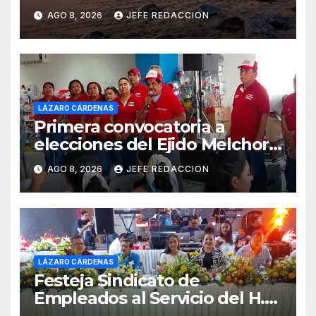
Michoacán
AGO 8, 2026
JEFE REDACCION
LÁZARO CÁRDENAS
Primera convocatoria a
elecciones del Ejido Melchor
Ocampo en Lázaro Cárdenas
AGO 8, 2026
JEFE REDACCION
el domingo
LÁZARO CÁRDENAS
Festeja Sindicato de
Empleados al Servicio del H.
Ayuntamiento de LZC Día del