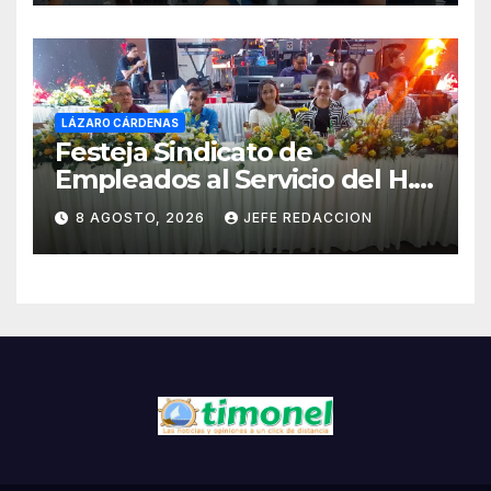
LÁZARO CÁRDENAS
Festeja Sindicato de
Empleados al Servicio del H.
Ayuntamiento de LZC Día del
8 AGOSTO, 2026
JEFE REDACCION
Empleado Municipal