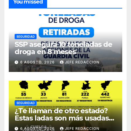
You missed
SEGURIDAD
SSP asegura 10 toneladas de
droga en 8 meses
6 AGOSTO, 2026
JEFE REDACCION
SEGURIDAD
¿Te llaman de otro estado?
Estas ladas son más usadas
para extorsionar en
6 AGOSTO, 2026
JEFE REDACCION