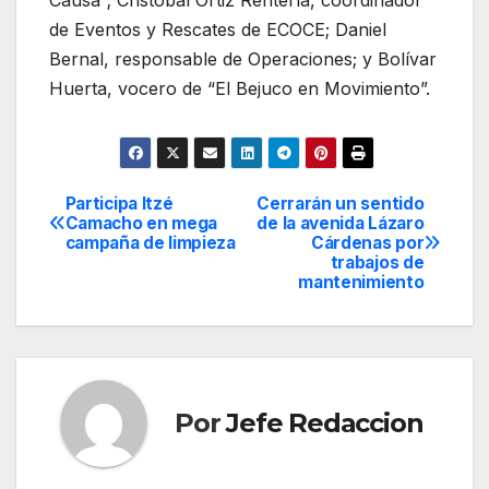
Causa”; Cristóbal Ortiz Rentería, coordinador
de Eventos y Rescates de ECOCE; Daniel
Bernal, responsable de Operaciones; y Bolívar
Huerta, vocero de “El Bejuco en Movimiento”.
Participa Itzé
Cerrarán un sentido
Navegación
Camacho en mega
de la avenida Lázaro
campaña de limpieza
Cárdenas por
de
trabajos de
mantenimiento
entradas
Por
Jefe Redaccion