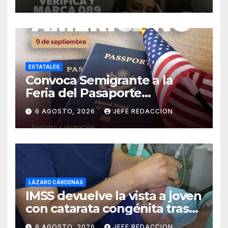
Michoacán
ESTATALES
Convoca Semigrante a la
Feria del Pasaporte
Estadounidense 2026
6 AGOSTO, 2026
JEFE REDACCION
LÁZARO CÁRDENAS
IMSS devuelve la vista a joven
con catarata congénita tras
23 años de limitación visual
6 AGOSTO, 2026
JEFE REDACCION