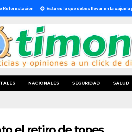
ación
Esto es lo que debes llevar en la cajuela para viajar
TALES
NACIONALES
SEGURIDAD
SALUD
o el retiro de topes