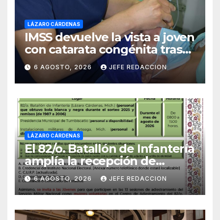
LÁZARO CÁRDENAS
IMSS devuelve la vista a joven
con catarata congénita tras
23 años de limitación visual
6 AGOSTO, 2026
JEFE REDACCION
LÁZARO CÁRDENAS
El 82/o. Batallón de Infantería
amplía la recepción de
documentos para obtener La
6 AGOSTO, 2026
JEFE REDACCION
Catilla del Servicio Militar
Nacional