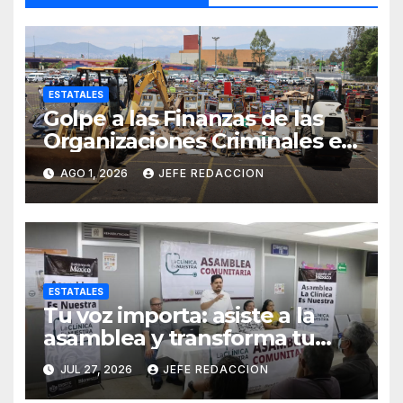
ESTATALES
Golpe a las Finanzas de las
Organizaciones Criminales en
Operativos
AGO 1, 2026
JEFE REDACCION
Interinstitucionales
ESTATALES
Tu voz importa: asiste a la
asamblea y transforma tu
clínica del IMSS-Bienestar
JUL 27, 2026
JEFE REDACCION