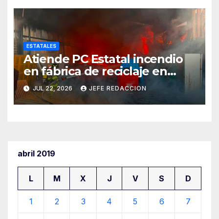
ESTATALES
Atiende PC Estatal incendio
en fábrica de reciclaje en
Morelia
JUL 22, 2026
JEFE REDACCION
abril 2019
L
M
X
J
V
S
D
1
2
3
4
5
6
7