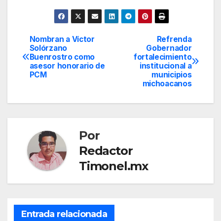
Nombran a Víctor
Refrenda
Navegación
Solórzano
Gobernador
Buenrostro como
fortalecimiento
de
asesor honorario de
institucional a
PCM
municipios
entradas
michoacanos
Por
Redactor
Timonel.mx
Entrada relacionada