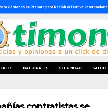
se Prepara para Recibir el Festival Internacional de la Cerv
TALES
NACIONALES
SEGURIDAD
SALUD
ñías contratistas se