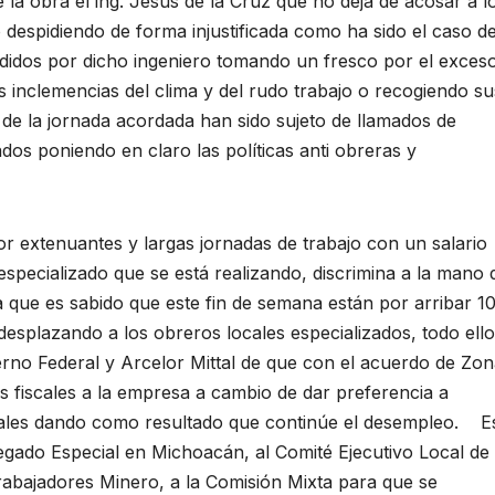
la obra el ing. Jesús de la Cruz que no deja de acosar a l
 despidiendo de forma injustificada como ha sido el caso d
idos por dicho ingeniero tomando un fresco por el exces
 inclemencias del clima y del rudo trabajo o recogiendo su
 de la jornada acordada han sido sujeto de llamados de
ados poniendo en claro las políticas anti obreras y
extenuantes y largas jornadas de trabajo con un salario
specializado que se está realizando, discrimina a la mano 
 que es sabido que este fin de semana están por arribar 1
desplazando a los obreros locales especializados, todo ello
erno Federal y Arcelor Mittal de que con el acuerdo de Zo
s fiscales a la empresa a cambio de dar preferencia a
ocales dando como resultado que continúe el desempleo. E
gado Especial en Michoacán, al Comité Ejecutivo Local de 
rabajadores Minero, a la Comisión Mixta para que se