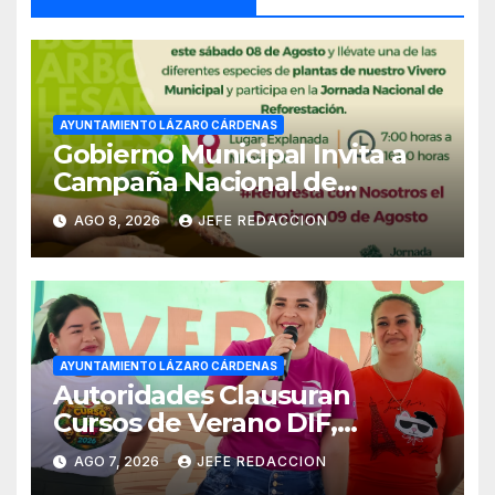
AYUNTAMIENTO LÁZARO CÁRDENAS
Gobierno Municipal Invita a
Campaña Nacional de
Reforestación
AGO 8, 2026
JEFE REDACCION
AYUNTAMIENTO LÁZARO CÁRDENAS
Autoridades Clausuran
Cursos de Verano DIF,
Seguridad Pública y Casa de
AGO 7, 2026
JEFE REDACCION
Cultura 2026