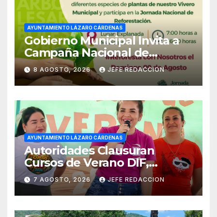
AYUNTAMIENTO LÁZARO CÁRDENAS
Gobierno Municipal Invita a
Campaña Nacional de
Reforestación
8 AGOSTO, 2026
JEFE REDACCION
AYUNTAMIENTO LÁZARO CÁRDENAS
Autoridades Clausuran
Cursos de Verano DIF,
Seguridad Pública y Casa de
7 AGOSTO, 2026
JEFE REDACCION
Cultura 2026