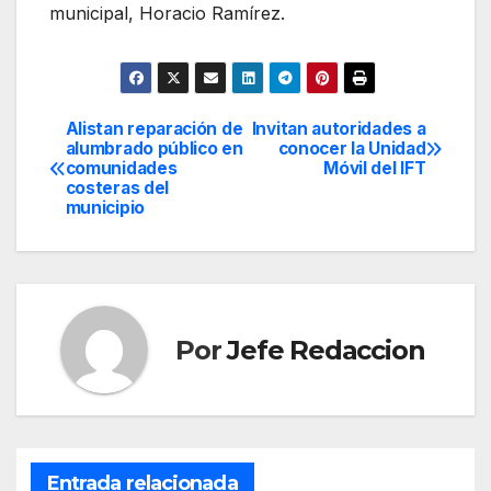
municipal, Horacio Ramírez.
Alistan reparación de
Invitan autoridades a
Navegación
alumbrado público en
conocer la Unidad
comunidades
Móvil del IFT
de
costeras del
municipio
entradas
Por
Jefe Redaccion
Entrada relacionada