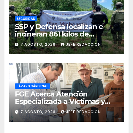
SEGURIDAD
SSP y Defensa localizan e
incineran 861 kilos de
marihuana en Huetamo
7 AGOSTO, 2026
JEFE REDACCION
LÁZARO CÁRDENAS
FGE Acerca Atención
Especializada a Víctimas y
Ciudadanía de Coalcomán
7 AGOSTO, 2026
JEFE REDACCION