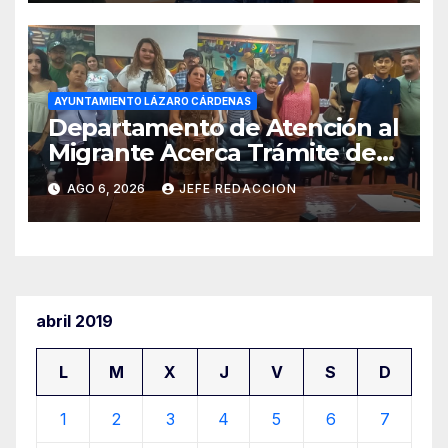
AYUNTAMIENTO LÁZARO CÁRDENAS
Departamento de Atención al
Migrante Acerca Trámite de
Pasaportes Estadounidenses
AGO 6, 2026
JEFE REDACCION
a Residentes de Lázaro
Cárdenas
abril 2019
L
M
X
J
V
S
D
1
2
3
4
5
6
7