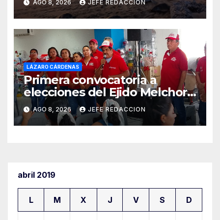
AGO 8, 2026
JEFE REDACCION
LÁZARO CÁRDENAS
Primera convocatoria a
elecciones del Ejido Melchor
Ocampo en Lázaro Cárdenas
AGO 8, 2026
JEFE REDACCION
el domingo
abril 2019
L
M
X
J
V
S
D