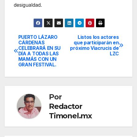
desigualdad.
PUERTO LÁZARO
Listos los actores
Navegación
CÁRDENAS
que participarán en
CELEBRARÁ EN SU
próximo Viacrucis de
de
DÍA A TODAS LAS
LZC
MAMÁS CON UN
entradas
GRAN FESTIVAL.
Por
Redactor
Timonel.mx