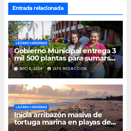
Entrada relacionada
LÁZARO CÁRDENAS
Gobierno Municipal entrega 3
mil 500 plantas para sumarse
a la Jornada Nacional de
AGO 9, 2026
JEFE REDACCION
Reforestación
LÁZARO CÁRDENAS
Inicia arribazón masiva de
tortuga marina en playas de
Michoacán