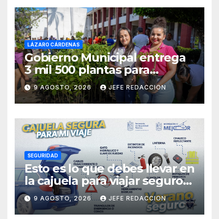
LÁZARO CÁRDENAS
Gobierno Municipal entrega
3 mil 500 plantas para
sumarse a la Jornada
9 AGOSTO, 2026
JEFE REDACCION
Nacional de Reforestación
SEGURIDAD
Esto es lo que debes llevar en
la cajuela para viajar seguro
por carretera
9 AGOSTO, 2026
JEFE REDACCION