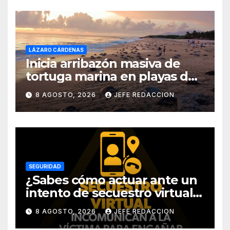
LÁZARO CÁRDENAS
Inicia arribazón masiva de
tortuga marina en playas de
Michoacán
8 AGOSTO, 2026
JEFE REDACCION
SEGURIDAD
¿Sabes cómo actuar ante un
intento de secuestro virtual?
La SSP te guía para evitarlo
8 AGOSTO, 2026
JEFE REDACCION