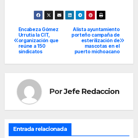
Encabeza Gómez
Alista ayuntamiento
Navegación
Urrutia la CIT,
porteño campaña de
organización que
esterilización de
de
reúne a 150
mascotas en el
sindicatos
puerto michoacano
entradas
Por
Jefe Redaccion
Entrada relacionada