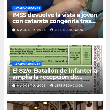
LÁZARO CÁRDENAS
IMSS devuelve la vista a joven
con catarata congénita tras
23 años de limitación visual
6 AGOSTO, 2026
JEFE REDACCION
LÁZARO CÁRDENAS
El 82/o. Batallón de Infantería
amplía la recepción de
documentos para obtener La
6 AGOSTO, 2026
JEFE REDACCION
Catilla del Servicio Militar
Nacional