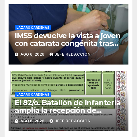
LÁZARO CÁRDENAS
IMSS devuelve la vista a joven
con catarata congénita tras
23 años de limitación visual
AGO 6, 2026
JEFE REDACCION
LÁZARO CÁRDENAS
El 82/o. Batallón de Infantería
amplía la recepción de
documentos para obtener La
AGO 6, 2026
JEFE REDACCION
Catilla del Servicio Militar
Nacional