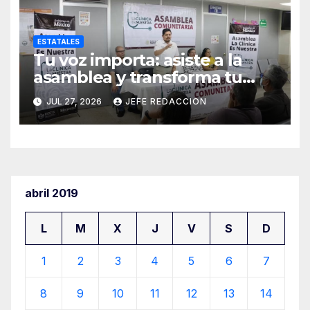
ESTATALES
Tu voz importa: asiste a la
asamblea y transforma tu
clínica del IMSS-Bienestar
JUL 27, 2026
JEFE REDACCION
abril 2019
L
M
X
J
V
S
D
1
2
3
4
5
6
7
8
9
10
11
12
13
14