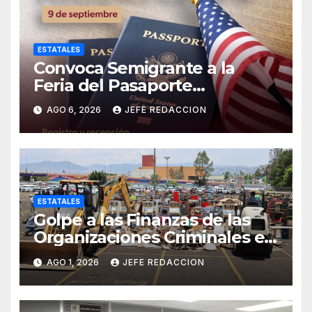
ESTATALES
Convoca Semigrante a la
Feria del Pasaporte
Estadounidense 2026
AGO 6, 2026
JEFE REDACCION
ESTATALES
Golpe a las Finanzas de las
Organizaciones Criminales en
Operativos
AGO 1, 2026
JEFE REDACCION
Interinstitucionales