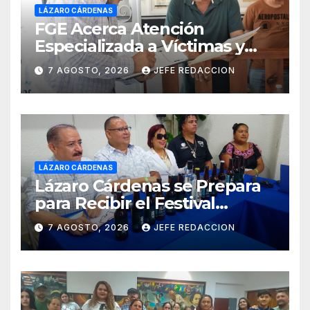
LÁZARO CÁRDENAS
FGE Acerca Atención
Especializada a Víctimas y
Ciudadanía de Coalcomán
7 AGOSTO, 2026
JEFE REDACCION
LÁZARO CÁRDENAS
Lázaro Cárdenas se Prepara
para Recibir el Festival
Internacional de la Cerveza
7 AGOSTO, 2026
JEFE REDACCION
Costa de Michoacán 2026