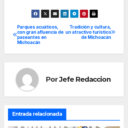
Parques acuáticos,
Tradición y cultura,
Navegación
con gran afluencia de
un atractivo turístico
paseantes en
de Michoacán
de
Michoacán
entradas
Por
Jefe Redaccion
Entrada relacionada