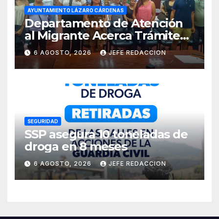
AYUNTAMIENTO LÁZARO CÁRDENAS
Departamento de Atención
al Migrante Acerca Trámite
de Pasaportes
6 AGOSTO, 2026
JEFE REDACCION
Estadounidenses a
Residentes de Lázaro
Cárdenas
SEGURIDAD
SSP asegura 10 toneladas de
droga en 8 meses
6 AGOSTO, 2026
JEFE REDACCION