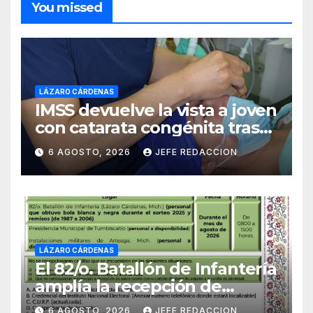
You missed
LÁZARO CÁRDENAS
IMSS devuelve la vista a joven
con catarata congénita tras
23 años de limitación visual
6 AGOSTO, 2026
JEFE REDACCION
LÁZARO CÁRDENAS
El 82/o. Batallón de Infantería
amplía la recepción de
documentos para obtener La
6 AGOSTO, 2026
JEFE REDACCION