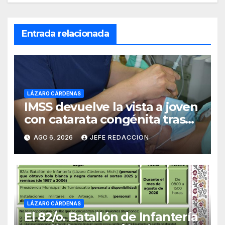
Entrada relacionada
LÁZARO CÁRDENAS
IMSS devuelve la vista a joven
con catarata congénita tras
23 años de limitación visual
AGO 6, 2026
JEFE REDACCION
LÁZARO CÁRDENAS
El 82/o. Batallón de Infantería