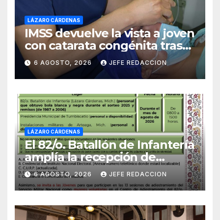
LÁZARO CÁRDENAS
IMSS devuelve la vista a joven
con catarata congénita tras
23 años de limitación visual
6 AGOSTO, 2026
JEFE REDACCION
LÁZARO CÁRDENAS
El 82/o. Batallón de Infantería
amplía la recepción de
documentos para obtener La
6 AGOSTO, 2026
JEFE REDACCION
Catilla del Servicio Militar
Nacional