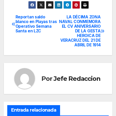
Reportan saldo
LA DÉCIMA ZONA
Navegación
blanco en Playas tras
NAVAL CONMEMORA
Operativo Semana
EL CV ANIVERSARIO
de
Santa en LZC
DE LA GESTA
HEROICA DE
entradas
VERACRUZ DEL 21 DE
ABRIL DE 1914
Por
Jefe Redaccion
Entrada relacionada