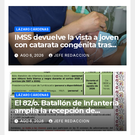
LÁZARO CÁRDENAS
IMSS devuelve la vista a joven
con catarata congénita tras
23 años de limitación visual
AGO 6, 2026
JEFE REDACCION
LÁZARO CÁRDENAS
El 82/o. Batallón de Infantería
amplía la recepción de
documentos para obtener La
AGO 6, 2026
JEFE REDACCION
Catilla del Servicio Militar
Nacional