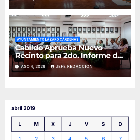
a Residentes de Lázaro
Cárdenas
AYUNTAMIENTO LÁZARO CÁRDENAS
Cabildo Aprueba Nuevo
Recinto para 2do. Informe de
Gobierno Municipal
AGO 4, 2026
JEFE REDACCION
abril 2019
L
M
X
J
V
S
D
1
2
3
4
5
6
7