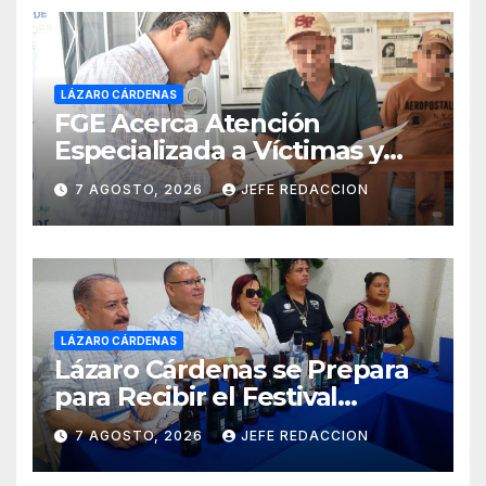
LÁZARO CÁRDENAS
FGE Acerca Atención
Especializada a Víctimas y
Ciudadanía de Coalcomán
7 AGOSTO, 2026
JEFE REDACCION
LÁZARO CÁRDENAS
Lázaro Cárdenas se Prepara
para Recibir el Festival
Internacional de la Cerveza
7 AGOSTO, 2026
JEFE REDACCION
Costa de Michoacán 2026