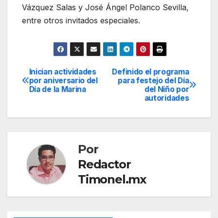
Vázquez Salas y José Ángel Polanco Sevilla,
entre otros invitados especiales.
Inician actividades
Definido el programa
Navegación
por aniversario del
para festejo del Día
Día de la Marina
del Niño por
de
autoridades
entradas
Por
Redactor
Timonel.mx