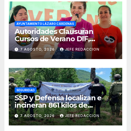
AYUNTAMIENTO LÁZARO CÁRDENAS
Autoridades Clausuran
Cursos de Verano DIF,
Seguridad Pública y Casa de
7 AGOSTO, 2026
JEFE REDACCION
Cultura 2026
SEGURIDAD
SSP y Defensa localizan e
incineran 861 kilos de
marihuana en Huetamo
7 AGOSTO, 2026
JEFE REDACCION