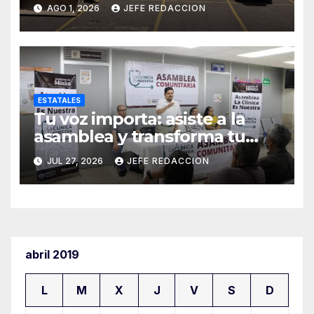
Operativos
AGO 1, 2026
JEFE REDACCION
Interinstitucionales
ESTATALES
Tu voz importa: asiste a la
asamblea y transforma tu
clínica del IMSS-Bienestar
JUL 27, 2026
JEFE REDACCION
abril 2019
L
M
X
J
V
S
D