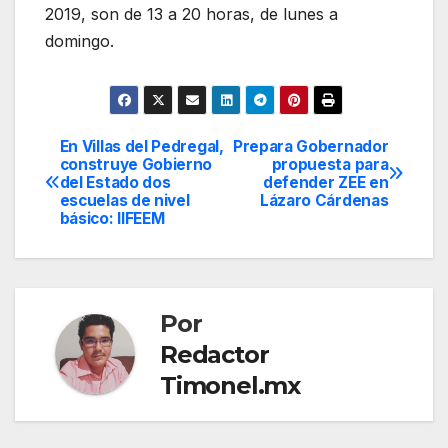
2019, son de 13 a 20 horas, de lunes a
domingo.
En Villas del Pedregal,
Prepara Gobernador
Navegación
construye Gobierno
propuesta para
del Estado dos
defender ZEE en
de
escuelas de nivel
Lázaro Cárdenas
básico: IIFEEM
entradas
Por
Redactor
Timonel.mx