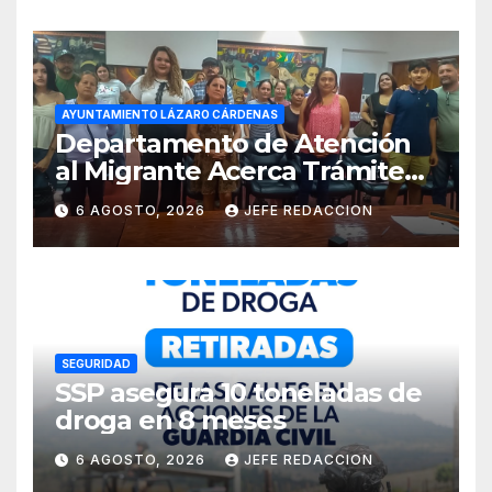
AYUNTAMIENTO LÁZARO CÁRDENAS
Departamento de Atención
al Migrante Acerca Trámite
de Pasaportes
6 AGOSTO, 2026
JEFE REDACCION
Estadounidenses a
Residentes de Lázaro
Cárdenas
SEGURIDAD
SSP asegura 10 toneladas de
droga en 8 meses
6 AGOSTO, 2026
JEFE REDACCION