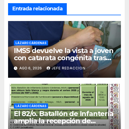
Entrada relacionada
LÁZARO CÁRDENAS
IMSS devuelve la vista a joven
con catarata congénita tras
23 años de limitación visual
AGO 6, 2026
JEFE REDACCION
LÁZARO CÁRDENAS
El 82/o. Batallón de Infantería
amplía la recepción de
documentos para obtener La