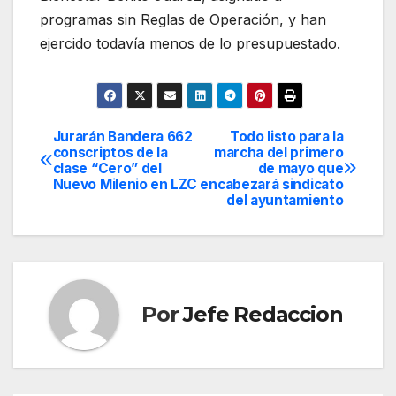
programas sin Reglas de Operación, y han
ejercido todavía menos de lo presupuestado.
Jurarán Bandera 662
Todo listo para la
Navegación
conscriptos de la
marcha del primero
clase “Cero” del
de mayo que
de
Nuevo Milenio en LZC
encabezará sindicato
del ayuntamiento
entradas
Por
Jefe Redaccion