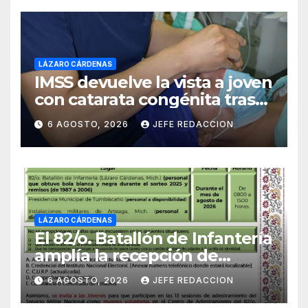
LÁZARO CÁRDENAS
IMSS devuelve la vista a joven
con catarata congénita tras
23 años de limitación visual
6 AGOSTO, 2026
JEFE REDACCION
LÁZARO CÁRDENAS
El 82/o. Batallón de Infantería
amplía la recepción de
documentos para obtener La
6 AGOSTO, 2026
JEFE REDACCION
Catilla del Servicio Militar
Nacional