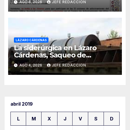
AGO 6, 2026
JEFE REDACCION
Catilla del Servicio Militar
Nacional
LÁZARO CÁRDENAS
La siderúrgica en Lázaro
Cárdenas, Saqueo de
Recursos Naturales a Cambio
AGO 4, 2026
JEFE REDACCION
de Miseria
abril 2019
L
M
X
J
V
S
D