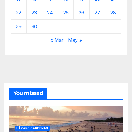
22
23
24
25
26
27
28
29
30
« Mar
May »
You missed
LÁZARO CÁRDENAS