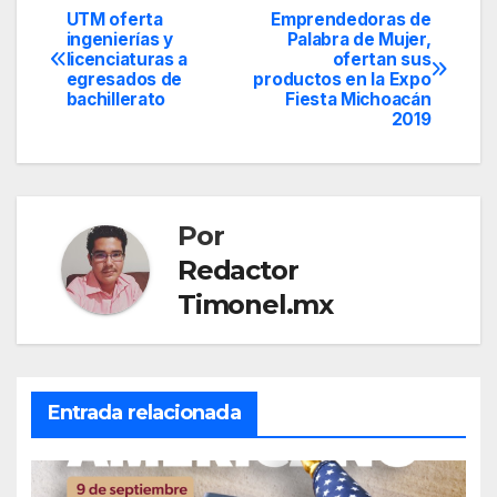
UTM oferta
Emprendedoras de
Navegación
ingenierías y
Palabra de Mujer,
licenciaturas a
ofertan sus
de
egresados de
productos en la Expo
bachillerato
Fiesta Michoacán
entradas
2019
Por
Redactor
Timonel.mx
Entrada relacionada