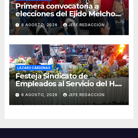
Primera convocatoria a
elecciones del Ejido Melchor
Ocampo en Lázaro Cárdenas
8 AGOSTO, 2026
JEFE REDACCION
el domingo
LÁZARO CÁRDENAS
Festeja Sindicato de
Empleados al Servicio del H.
Ayuntamiento de LZC Día del
8 AGOSTO, 2026
JEFE REDACCION
Empleado Municipal