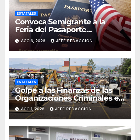
ESTATALES
Convoca Semigrante a la
Feria del Pasaporte
Estadounidense 2026
AGO 6, 2026
JEFE REDACCION
ESTATALES
Golpe a las Finanzas de las
Organizaciones Criminales en
Operativos
AGO 1, 2026
JEFE REDACCION
Interinstitucionales