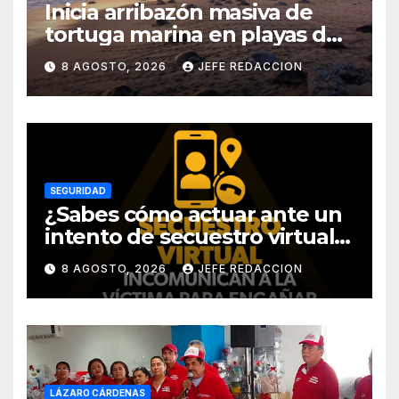
Inicia arribazón masiva de
tortuga marina en playas de
Michoacán
8 AGOSTO, 2026
JEFE REDACCION
SEGURIDAD
¿Sabes cómo actuar ante un
intento de secuestro virtual?
La SSP te guía para evitarlo
8 AGOSTO, 2026
JEFE REDACCION
LÁZARO CÁRDENAS