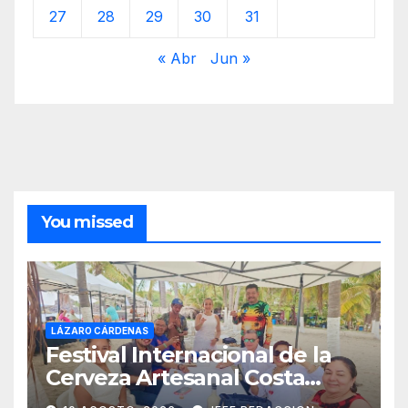
27
28
29
30
31
« Abr
Jun »
You missed
LÁZARO CÁRDENAS
Festival Internacional de la
Cerveza Artesanal Costa
Michoacán 2026 Cerro su 19ª