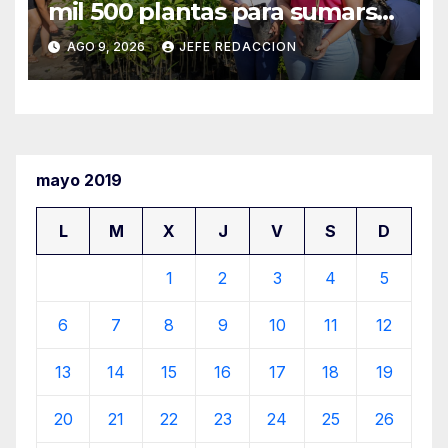
mil 500 plantas para sumarse
a la Jornada Nacional de
AGO 9, 2026
JEFE REDACCION
Reforestación
mayo 2019
L
M
X
J
V
S
D
1
2
3
4
5
6
7
8
9
10
11
12
13
14
15
16
17
18
19
20
21
22
23
24
25
26