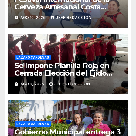
Cerveza Artesanal Costa
Michoacán 2026 Cerro su 19ª
AGO 10, 2026
JEFE REDACCION
Edición
LÁZARO CÁRDENAS
Se Impone Planilla Roja en
Cerrada Elección del Ejido
Melchor Ocampo en Lázaro
AGO 9, 2026
JEFE REDACCION
Cárdenas
LÁZARO CÁRDENAS
Gobierno Municipal entrega 3