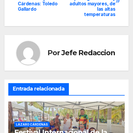
de
Cárdenas: Toledo
adultos mayores, de
Gallardo
las altas
entradas
temperaturas
Por
Jefe Redaccion
Entrada relacionada
LÁZARO CÁRDENAS
Festival Internacional de la