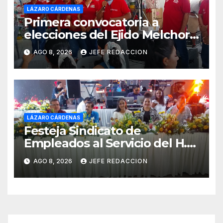
LÁZARO CÁRDENAS
Primera convocatoria a
elecciones del Ejido Melchor
Ocampo en Lázaro Cárdenas
AGO 8, 2026
JEFE REDACCION
el domingo
LÁZARO CÁRDENAS
Festeja Sindicato de
Empleados al Servicio del H.
Ayuntamiento de LZC Día del
AGO 8, 2026
JEFE REDACCION
Empleado Municipal