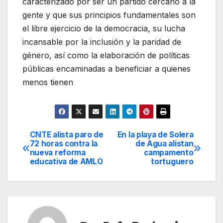
caracterizado por ser un partido cercano a la
gente y que sus principios fundamentales son
el libre ejercicio de la democracia, su lucha
incansable por la inclusión y la paridad de
género, así como la elaboración de políticas
públicas encaminadas a beneficiar a quienes
menos tienen
CNTE alista paro de
En la playa de Solera
Navegación
72 horas contra la
de Agua alistan
nueva reforma
campamento
de
educativa de AMLO
tortuguero
entradas