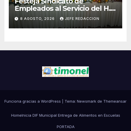
Festeja Sindicato de
Empleados al Servicio del H.
Ayuntamiento de LZC Día del
8 AGOSTO, 2026
JEFE REDACCION
Empleado Municipal
Funciona gracias a WordPress
|
Tema:
Newsmark
de
Themeansar
Home
Inicia DIF Municipal Entrega de Alimentos en Escuelas
PORTADA