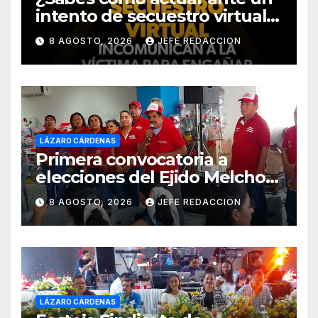
intento de secuestro virtual?
La SSP te guía para evitarlo
8 AGOSTO, 2026
JEFE REDACCION
LÁZARO CÁRDENAS
Primera convocatoria a
elecciones del Ejido Melchor
Ocampo en Lázaro Cárdenas
8 AGOSTO, 2026
JEFE REDACCION
el domingo
LÁZARO CÁRDENAS