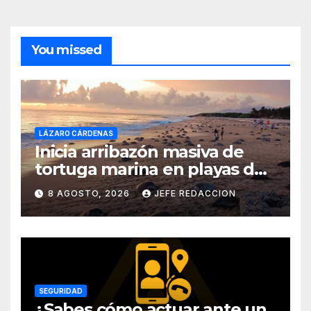
You missed
LÁZARO CÁRDENAS
Inicia arribazón masiva de
tortuga marina en playas de
Michoacán
8 AGOSTO, 2026
JEFE REDACCION
SEGURIDAD
¿Sabes cómo actuar ante un