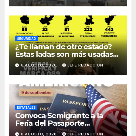
SEGURIDAD
¿Te llaman de otro estado?
Estas ladas son más usadas
para extorsionar en
6 AGOSTO, 2026
JEFE REDACCION
Michoacán
ESTATALES
Convoca Semigrante a la
Feria del Pasaporte
Estadounidense 2026
6 AGOSTO, 2026
JEFE REDACCION