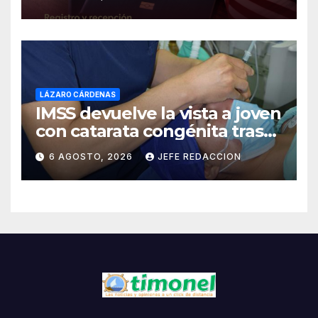
LÁZARO CÁRDENAS
IMSS devuelve la vista a joven
con catarata congénita tras
23 años de limitación visual
6 AGOSTO, 2026
JEFE REDACCION