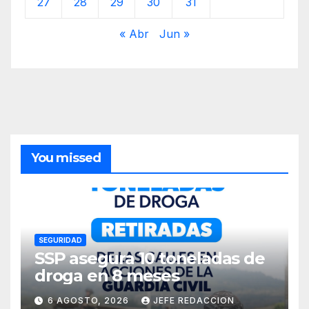
27
28
29
30
31
« Abr
Jun »
You missed
SEGURIDAD
SSP asegura 10 toneladas de
droga en 8 meses
6 AGOSTO, 2026
JEFE REDACCION