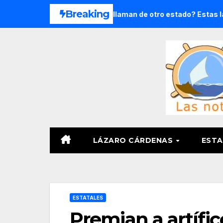
Saltar
Breaking
 8 meses
¿Te llaman de otro estado? Estas ladas son má
al
contenido
LÁZARO CÁRDENAS
ESTA
ESTATALES
Premian a artífi