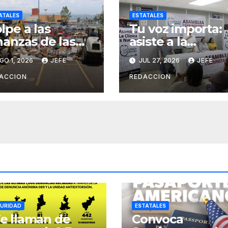
ATALES
ESTATALES
lpe a las
Tu voz importa:
nanzas de las
asiste a la
ganizaciones
asamblea y
GO 1, 2026
JEFE
JUL 27, 2026
JEFE
iminales en
transforma tu
erativos
clínica del IMSS-
ACCION
REDACCION
terinstitucional
Bienestar
URIDAD
ESTATALES
e llaman de
Convoca