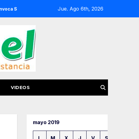
Jue. Ago 6th, 2026
nte a la Feria del Pasaporte Estadounidense 2026
IMSS 
VIDEOS
mayo 2019
L
M
X
J
V
S
D