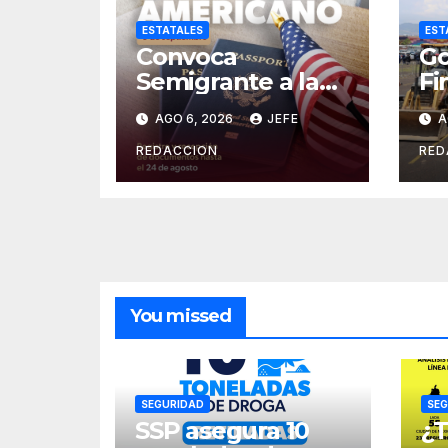
ESTATALES
EST
Convoca
Go
Semigrante a la
Fi
Feria del
Or
AGO 6, 2026
JEFE
A
Pasaporte
Cr
Estadounidense
Op
REDACCION
RED
2026
In
es
You missed
SEGURIDAD
SEG
SSP asegura 10
¿T