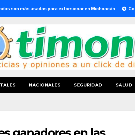
s usadas para extorsionar en Michoacán
Convoca Semigra
TALES
NACIONALES
SEGURIDAD
SALUD
ces ganadores en las