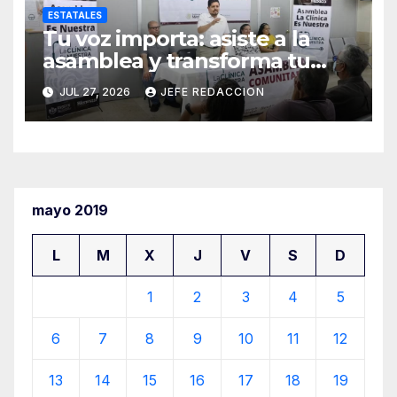
ESTATALES
Tu voz importa: asiste a la
asamblea y transforma tu
clínica del IMSS-Bienestar
JUL 27, 2026
JEFE REDACCION
mayo 2019
L
M
X
J
V
S
D
1
2
3
4
5
6
7
8
9
10
11
12
13
14
15
16
17
18
19