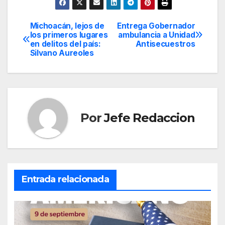
Michoacán, lejos de
Entrega Gobernador
Navegación
los primeros lugares
ambulancia a Unidad
en delitos del país:
Antisecuestros
de
Silvano Aureoles
entradas
Por
Jefe Redaccion
Entrada relacionada