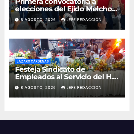
Primera convocatoria a
elecciones del Ejido Melchor
Ocampo en Lázaro Cárdenas
8 AGOSTO, 2026
JEFE REDACCION
el domingo
LÁZARO CÁRDENAS
Festeja Sindicato de
Empleados al Servicio del H.
Ayuntamiento de LZC Día del
8 AGOSTO, 2026
JEFE REDACCION
Empleado Municipal