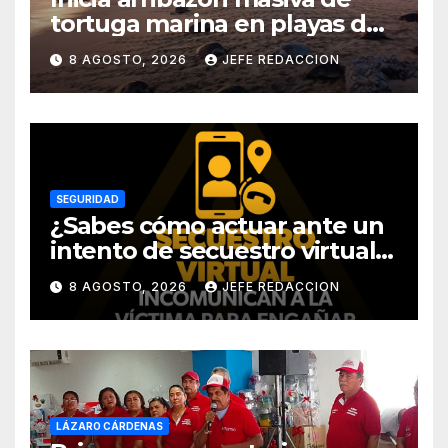
tortuga marina en playas de
Michoacán
8 AGOSTO, 2026
JEFE REDACCION
SEGURIDAD
¿Sabes cómo actuar ante un
intento de secuestro virtual?
La SSP te guía para evitarlo
8 AGOSTO, 2026
JEFE REDACCION
LÁZARO CÁRDENAS