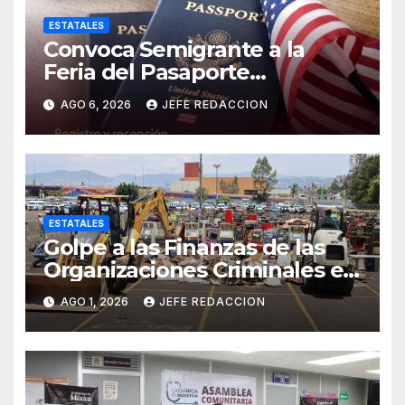
ESTATALES
Convoca Semigrante a la
Feria del Pasaporte
Estadounidense 2026
AGO 6, 2026
JEFE REDACCION
ESTATALES
Golpe a las Finanzas de las
Organizaciones Criminales en
Operativos
AGO 1, 2026
JEFE REDACCION
Interinstitucionales