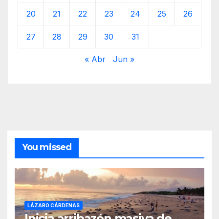
20
21
22
23
24
25
26
27
28
29
30
31
« Abr
Jun »
You missed
LÁZARO CÁRDENAS
Inicia arribazón masiva de