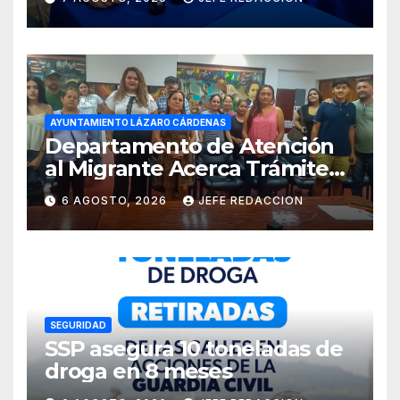
Costa de Michoacán 2026
AYUNTAMIENTO LÁZARO CÁRDENAS
Departamento de Atención
al Migrante Acerca Trámite
de Pasaportes
6 AGOSTO, 2026
JEFE REDACCION
Estadounidenses a
Residentes de Lázaro
Cárdenas
SEGURIDAD
SSP asegura 10 toneladas de
droga en 8 meses