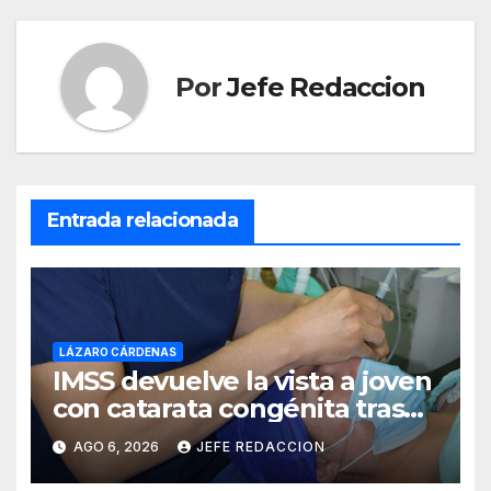
Por
Jefe Redaccion
Entrada relacionada
LÁZARO CÁRDENAS
IMSS devuelve la vista a joven
con catarata congénita tras
23 años de limitación visual
AGO 6, 2026
JEFE REDACCION