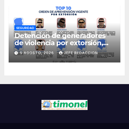
árboles y plantas
SEGURIDAD
Detención de generadores
de violencia por extorsión,
pilar de la estrategia estatal:
5 AGOSTO, 2026
JEFE REDACCION
SSP