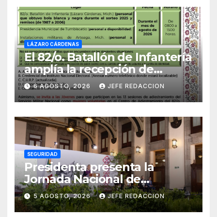
LÁZARO CÁRDENAS
El 82/o. Batallón de Infantería
amplía la recepción de
documentos para obtener La
6 AGOSTO, 2026
JEFE REDACCION
Catilla del Servicio Militar
Nacional
SEGURIDAD
Presidenta presenta la
Jornada Nacional de
Reforestación 2026; se
5 AGOSTO, 2026
JEFE REDACCION
realizará el 9 de agosto y se
plantarán 6.6 millones de