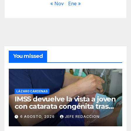
« Nov
Ene »
You missed
LÁZARO CÁRDENAS
IMSS devuelve la vista a joven
con catarata congénita tras
23 años de limitación visual
6 AGOSTO, 2026
JEFE REDACCION