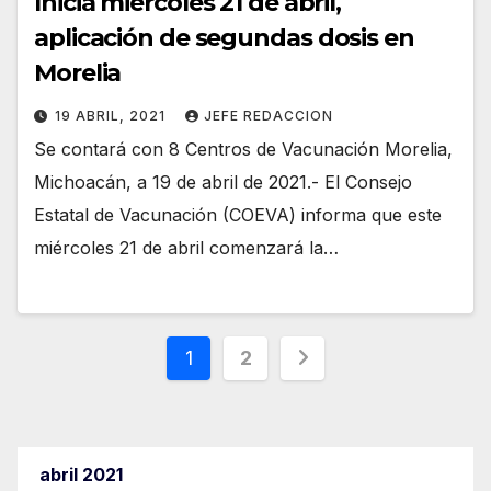
Inicia miércoles 21 de abril,
aplicación de segundas dosis en
Morelia
19 ABRIL, 2021
JEFE REDACCION
Se contará con 8 Centros de Vacunación Morelia,
Michoacán, a 19 de abril de 2021.- El Consejo
Estatal de Vacunación (COEVA) informa que este
miércoles 21 de abril comenzará la…
Paginación
1
2
de
entradas
abril 2021