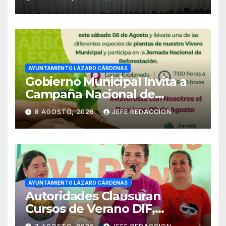
Empleado Municipal
AYUNTAMIENTO LÁZARO CÁRDENAS
Gobierno Municipal Invita a
Campaña Nacional de
Reforestación
8 AGOSTO, 2026
JEFE REDACCION
AYUNTAMIENTO LÁZARO CÁRDENAS
Autoridades Clausuran
Cursos de Verano DIF,
Seguridad Pública y Casa de