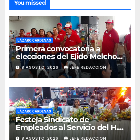
You missed
LÁZARO CÁRDENAS
Primera convocatoria a
elecciones del Ejido Melchor
Ocampo en Lázaro Cárdenas
8 AGOSTO, 2026
JEFE REDACCION
el domingo
LÁZARO CÁRDENAS
Festeja Sindicato de
Empleados al Servicio del H.
Ayuntamiento de LZC Día del
8 AGOSTO, 2026
JEFE REDACCION