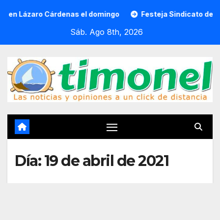
Saltar
zaro Cárdenas el domingo
Festeja Sindicato de Empleados
al
Sáb. Ago 8th, 2026
contenido
Día:
19 de abril de 2021