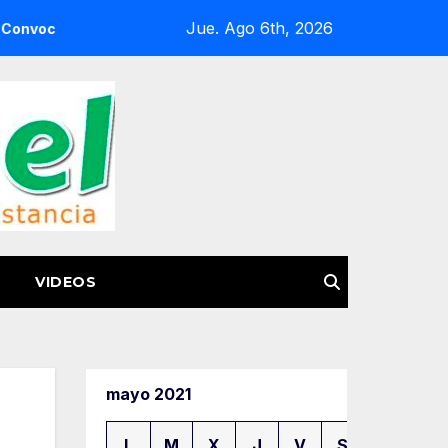
Jue. Ago 6th, 2026
emigrante a la Feria del Pasaporte Estadounidense 2026
VIDEOS
mayo 2021
L
M
X
J
V
S
D