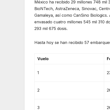
México ha recibido 29 millones 748 mil 
BioNTech, AstraZeneca, Sinovac, Centro
Gamaleya, así como CanSino Biologics. 
envasado cuatro millones 545 mil 310 dos
293 mil 675 dosis.
Hasta hoy se han recibido 57 embarques 
Vuelo
F
1
2
2
2
3
2