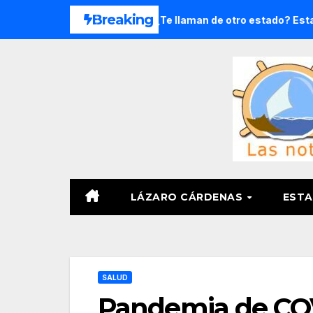
Saltar
Breaking
oga en 8 meses
¿Te llaman de otro estado? Estas ladas 
al
contenido
LÁZARO CÁRDENAS
ESTA
SALUD
Pandemia de CO