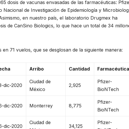
365 dosis de vacunas envasadas de las farmacéuticas: Pfize
 Nacional de Investigación de Epidemiología y Microbiolog
Asimismo, en nuestro país, el laboratorio Drugmex ha
is de CanSino Biologics, lo que hace un total de 34 millon
en 71 vuelos, que se desglosan de la siguiente manera:
echa
Arribo
Cantidad
Farmacéutic
Ciudad de
Pfizer-
3-dic-2020
2,925
México
BioNTech
Pfizer-
6-dic-2020
Monterrey
8,775
BioNTech
Ciudad de
Pfizer-
6-dic-2020
34,125