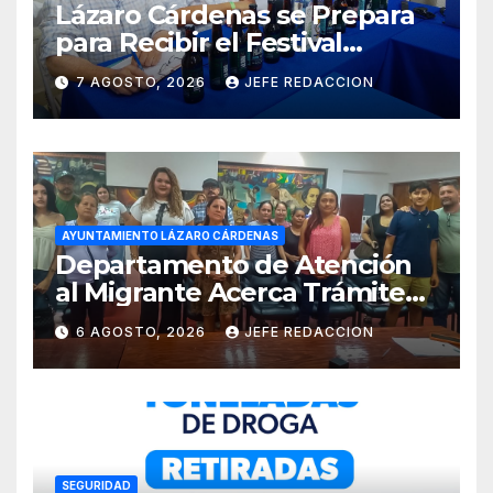
Lázaro Cárdenas se Prepara
para Recibir el Festival
Internacional de la Cerveza
7 AGOSTO, 2026
JEFE REDACCION
Costa de Michoacán 2026
AYUNTAMIENTO LÁZARO CÁRDENAS
Departamento de Atención
al Migrante Acerca Trámite
de Pasaportes
6 AGOSTO, 2026
JEFE REDACCION
Estadounidenses a
Residentes de Lázaro
Cárdenas
SEGURIDAD