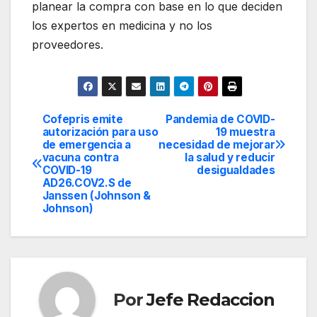
planear la compra con base en lo que deciden
los expertos en medicina y no los
proveedores.
Cofepris emite
Pandemia de COVID-
Navegación
autorización para uso
19 muestra
de emergencia a
necesidad de mejorar
de
vacuna contra
la salud y reducir
COVID-19
desigualdades
entradas
AD26.COV2.S de
Janssen (Johnson &
Johnson)
Por
Jefe Redaccion