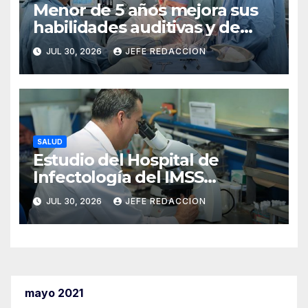
Menor de 5 años mejora sus
habilidades auditivas y de
lenguaje tras intervención en
JUL 30, 2026
JEFE REDACCION
Hospital de Especialidades
del IMSS en Puebla
SALUD
Estudio del Hospital de
Infectología del IMSS
fortalece oportunidades de
JUL 30, 2026
JEFE REDACCION
prevención del cáncer anal
en personas con VIH
mayo 2021