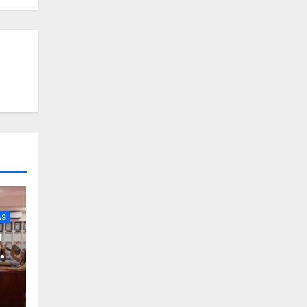
AS
a
de