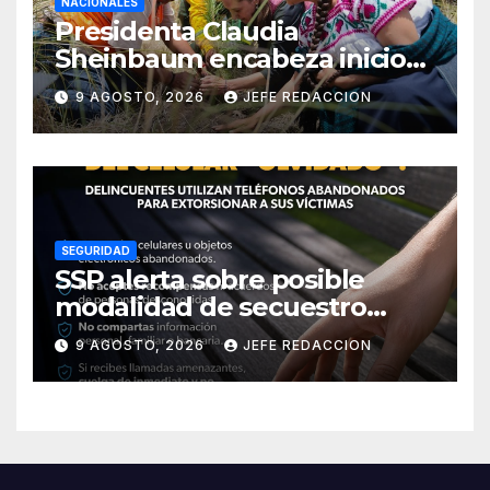
NACIONALES
Presidenta Claudia
Sheinbaum encabeza inicio
de la Jornada Nacional de
9 AGOSTO, 2026
JEFE REDACCION
Reforestación 2026
SEGURIDAD
SSP alerta sobre posible
modalidad de secuestro
virtual
9 AGOSTO, 2026
JEFE REDACCION