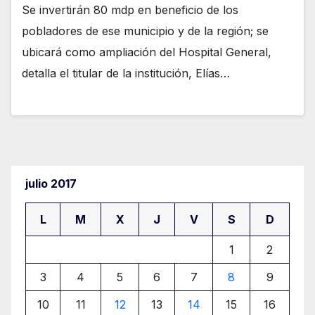
Se invertirán 80 mdp en beneficio de los
pobladores de ese municipio y de la región; se
ubicará como ampliación del Hospital General,
detalla el titular de la institución, Elías…
julio 2017
L
M
X
J
V
S
D
1
2
3
4
5
6
7
8
9
10
11
12
13
14
15
16