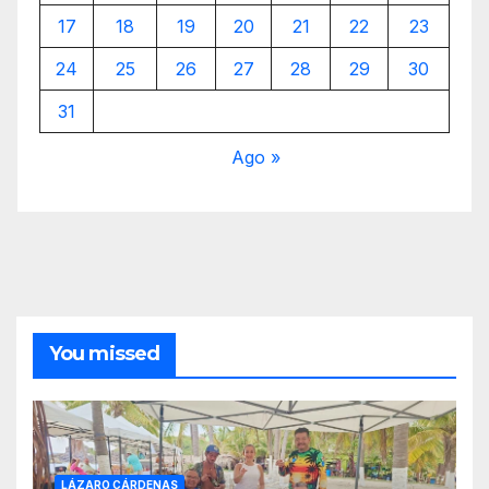
17
18
19
20
21
22
23
24
25
26
27
28
29
30
31
Ago »
You missed
LÁZARO CÁRDENAS