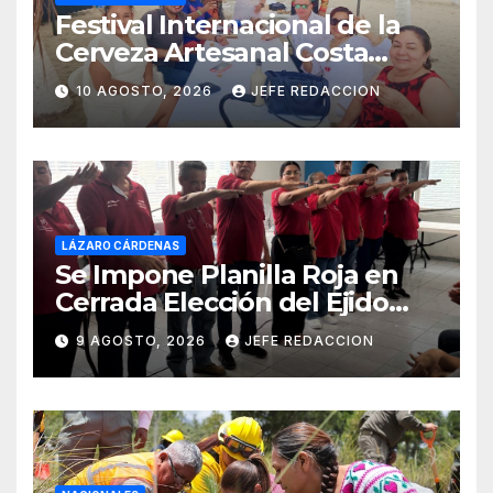
Festival Internacional de la
Cerveza Artesanal Costa
Michoacán 2026 Cerro su 19ª
10 AGOSTO, 2026
JEFE REDACCION
Edición
LÁZARO CÁRDENAS
Se Impone Planilla Roja en
Cerrada Elección del Ejido
Melchor Ocampo en Lázaro
9 AGOSTO, 2026
JEFE REDACCION
Cárdenas