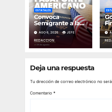
ESTATALES
EST
Convoca
Go
Semigrante a la
Fi
Feria del
Or
AGO 6, 2026
JEFE
A
Pasaporte
Cr
Estadounidense
Op
REDACCION
RED
2026
In
es
Deja una respuesta
Tu dirección de correo electrónico no será
Comentario
*