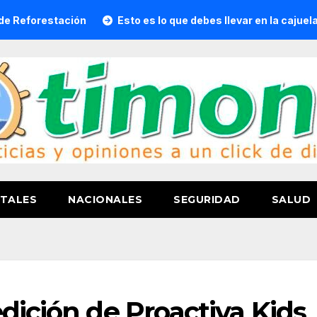
ación
Esto es lo que debes llevar en la cajuela para viajar
TALES
NACIONALES
SEGURIDAD
SALUD
dición de Proactiva Kids