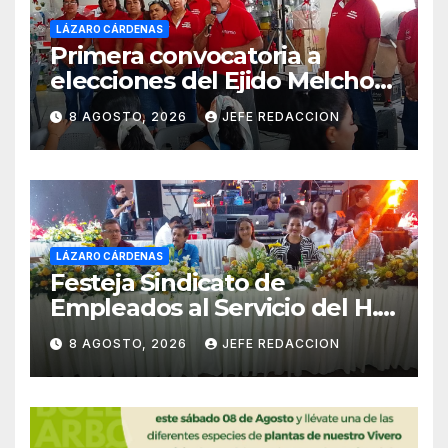
LÁZARO CÁRDENAS
Primera convocatoria a
elecciones del Ejido Melchor
Ocampo en Lázaro Cárdenas
8 AGOSTO, 2026
JEFE REDACCION
el domingo
LÁZARO CÁRDENAS
Festeja Sindicato de
Empleados al Servicio del H.
Ayuntamiento de LZC Día del
8 AGOSTO, 2026
JEFE REDACCION
Empleado Municipal