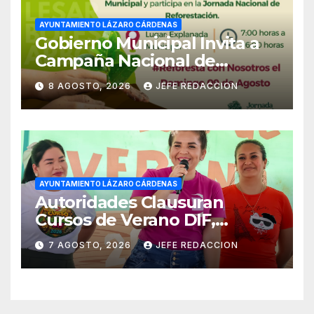
AYUNTAMIENTO LÁZARO CÁRDENAS
Gobierno Municipal Invita a
Campaña Nacional de
Reforestación
8 AGOSTO, 2026
JEFE REDACCION
AYUNTAMIENTO LÁZARO CÁRDENAS
Autoridades Clausuran
Cursos de Verano DIF,
Seguridad Pública y Casa de
7 AGOSTO, 2026
JEFE REDACCION
Cultura 2026