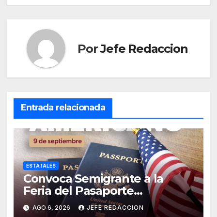
Por
Jefe Redaccion
Entrada relacionada
ESTATALES
Convoca Semigrante a la
Feria del Pasaporte
Estadounidense 2026
AGO 6, 2026
JEFE REDACCION