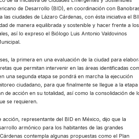
e la Iniciativa de Ciudades Emergentes y Sostenibles
ericano de Desarrollo (BID), en coordinación con Banobra
 las ciudades de Lázaro Cárdenas, con ésta iniciativa el B
dad de manera equilibrada y sostenible y hacer frente a los
les, así lo expreso el Biólogo Luis Antonio Valdovinos
unicipal.
 fases, la primera en una evaluación de la ciudad para elabor
tas que permitan intervenir en las áreas identificadas co
, en una segunda etapa se pondrá en marcha la ejecución
onitoreo ciudadano, para que finalmente se llegue a la etapa
an de acción en su totalidad, así como la consolidación de l
que se requieren.
 acción, representante del BID en México, dijo que la
sarrollo armónico para los habitantes de las grandes
o Cárdenas contempla algunas propuestas como el Plan