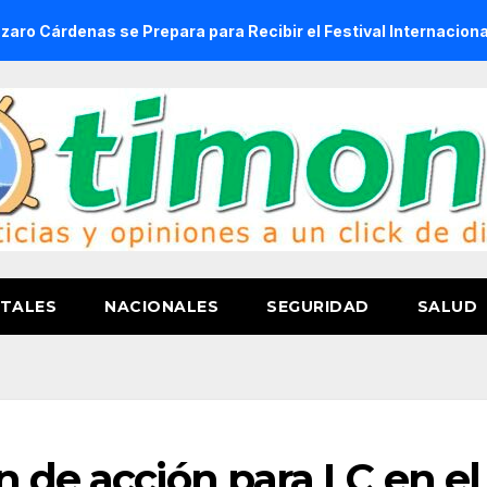
s se Prepara para Recibir el Festival Internacional de la Cer
TALES
NACIONALES
SEGURIDAD
SALUD
n de acción para LC en el