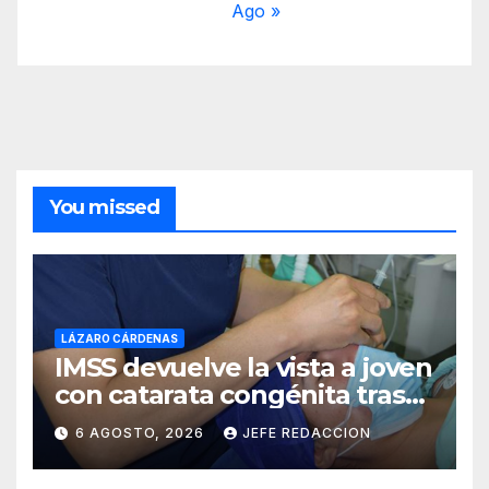
Ago »
You missed
LÁZARO CÁRDENAS
IMSS devuelve la vista a joven
con catarata congénita tras
23 años de limitación visual
6 AGOSTO, 2026
JEFE REDACCION