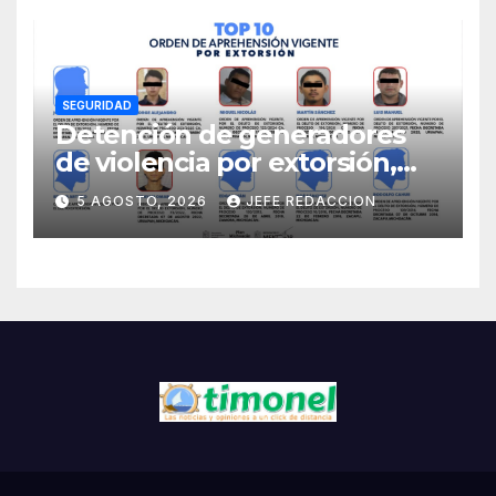
árboles y plantas
SEGURIDAD
Detención de generadores
de violencia por extorsión,
pilar de la estrategia estatal:
5 AGOSTO, 2026
JEFE REDACCION
SSP