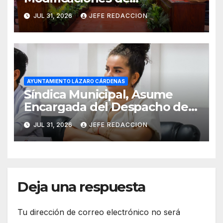
Presupuesto en CAPALAC
JUL 31, 2026
JEFE REDACCION
AYUNTAMIENTO LÁZARO CÁRDENAS
Síndica Municipal, Asume
Encargada del Despacho de
Presidencia
JUL 31, 2026
JEFE REDACCION
Deja una respuesta
Tu dirección de correo electrónico no será