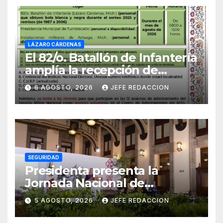
LÁZARO CÁRDENAS
El 82/o. Batallón de Infantería
amplía la recepción de
documentos para obtener La
6 AGOSTO, 2026
JEFE REDACCION
Catilla del Servicio Militar
Nacional
SEGURIDAD
Presidenta presenta la
Jornada Nacional de
Reforestación 2026; se
5 AGOSTO, 2026
JEFE REDACCION
realizará el 9 de agosto y se
plantarán 6.6 millones de