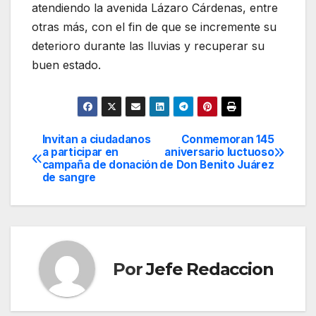
atendiendo la avenida Lázaro Cárdenas, entre
otras más, con el fin de que se incremente su
deterioro durante las lluvias y recuperar su
buen estado.
Invitan a ciudadanos
Conmemoran 145
Navegación
a participar en
aniversario luctuoso
campaña de donación
de Don Benito Juárez
de
de sangre
entradas
Por
Jefe Redaccion