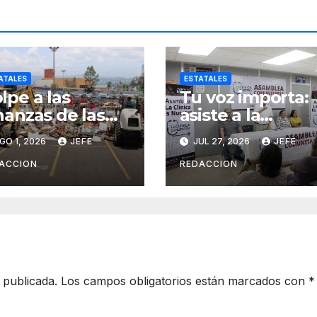
ATALES
ESTATALES
lpe a las
Tu voz importa:
nanzas de las
asiste a la
ganizaciones
asamblea y
GO 1, 2026
JEFE
JUL 27, 2026
JEFE
iminales en
transforma tu
erativos
clínica del IMSS-
ACCION
REDACCION
terinstitucional
Bienestar
 publicada.
Los campos obligatorios están marcados con
*