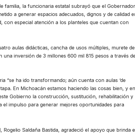
e familia, la funcionaria estatal subrayó que el Gobernado
tido a generar espacios adecuados, dignos y de calidad e
ad, con especial atención a los planteles que cuentan con
atro aulas didácticas, cancha de usos múltiples, murete de
 una inversión de 3 millones 600 mil 815 pesos a través de
ia “se ha ido transformando; aún cuenta con aulas ‘de
etapa. En Michoacán estamos haciendo las cosas bien, y e
te Gobierno la construcción, sustitución, rehabilitación y
ea el impulso para generar mejores oportunidades para
el, Rogelio Saldaña Bastida, agradeció el apoyo que brinda e