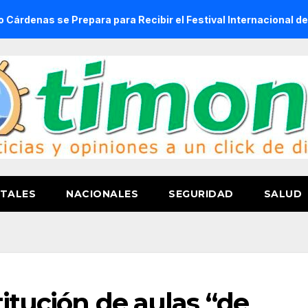
 Prepara para Recibir el Festival Internacional de la Cervez
TALES
NACIONALES
SEGURIDAD
SALUD
titución de aulas “de