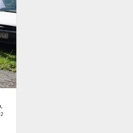
a,
42