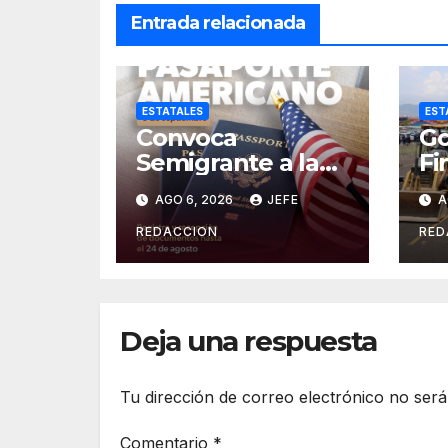
Entrada relacionada
ESTATALES
EST
Convoca
Go
Semigrante a la
Fi
Feria del
Or
AGO 6, 2026
JEFE
A
Pasaporte
Cr
Estadounidense
Op
REDACCION
RED
2026
In
es
Deja una respuesta
Tu dirección de correo electrónico no será
Comentario
*