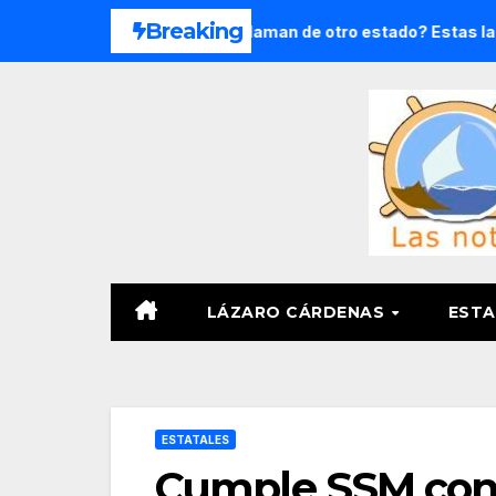
Saltar
Breaking
 8 meses
¿Te llaman de otro estado? Estas ladas son má
al
contenido
LÁZARO CÁRDENAS
ESTA
ESTATALES
Cumple SSM con