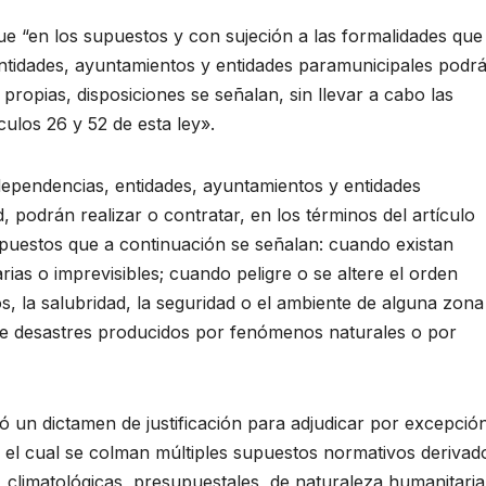
que “en los supuestos y con sujeción a las formalidades que
 entidades, ayuntamientos y entidades paramunicipales podr
propias, disposiciones se señalan, sin llevar a cabo las
culos 26 y 52 de esta ley».
s dependencias, entidades, ayuntamientos y entidades
, podrán realizar o contratar, en los términos del artículo
upuestos que a continuación se señalan: cuando existan
rias o imprevisibles; cuando peligre o se altere el orden
os, la salubridad, la seguridad o el ambiente de alguna zona
e desastres producidos por fenómenos naturales o por
ó un dictamen de justificación para adjudicar por excepció
en el cual se colman múltiples supuestos normativos derivad
 climatológicas, presupuestales, de naturaleza humanitaria