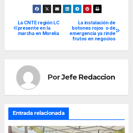
La CNTE región LC
La instalación de
Navegación
presente en la
botones rojos o de
marcha en Morelia
emergencia ya rinde
de
frutos en negocios
entradas
Por
Jefe Redaccion
Entrada relacionada