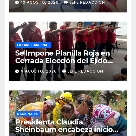
10 AGOSTO, 2026
JEFE REDACCION
Edición
LÁZARO CÁRDENAS
Se Impone Planilla Roja en
Cerrada Elección del Ejido
Melchor Ocampo en Lázaro
9 AGOSTO, 2026
JEFE REDACCION
Cárdenas
NACIONALES
Presidenta Claudia
Sheinbaum encabeza inicio