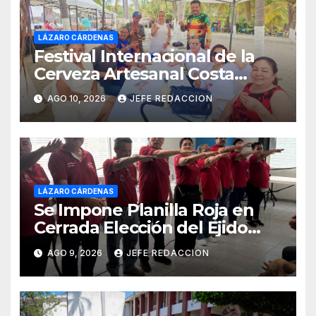
LÁZARO CÁRDENAS
Festival Internacional de la
Cerveza Artesanal Costa
Michoacán 2026 Cerro su 19ª
AGO 10, 2026
JEFE REDACCION
Edición
LÁZARO CÁRDENAS
Se Impone Planilla Roja en
Cerrada Elección del Ejido
Melchor Ocampo en Lázaro
AGO 9, 2026
JEFE REDACCION
Cárdenas