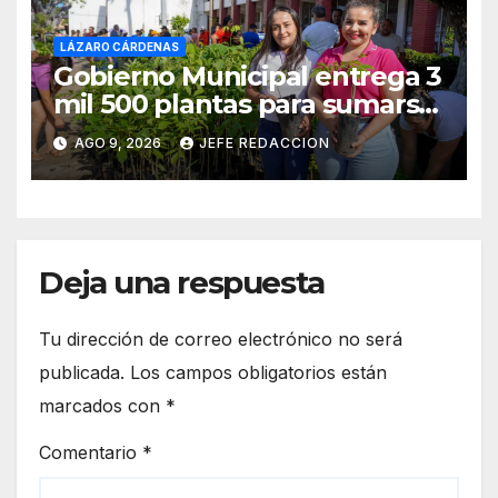
LÁZARO CÁRDENAS
Gobierno Municipal entrega 3
mil 500 plantas para sumarse
a la Jornada Nacional de
AGO 9, 2026
JEFE REDACCION
Reforestación
Deja una respuesta
Tu dirección de correo electrónico no será
publicada.
Los campos obligatorios están
marcados con
*
Comentario
*