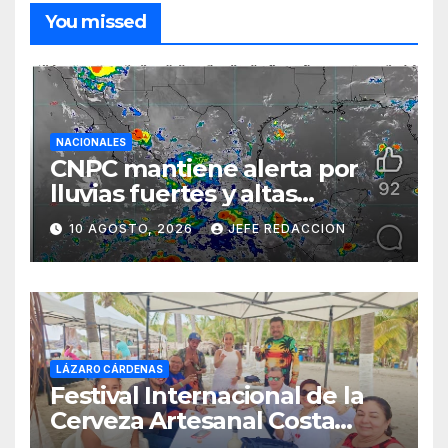
You missed
NACIONALES
CNPC mantiene alerta por
lluvias fuertes y altas
temperaturas en varios
10 AGOSTO, 2026
JEFE REDACCION
estados del país
LÁZARO CÁRDENAS
Festival Internacional de la
Cerveza Artesanal Costa
Michoacán 2026 Cerro su 19ª